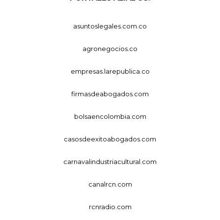
asuntoslegales.com.co
agronegocios.co
empresas.larepublica.co
firmasdeabogados.com
bolsaencolombia.com
casosdeexitoabogados.com
carnavalindustriacultural.com
canalrcn.com
rcnradio.com