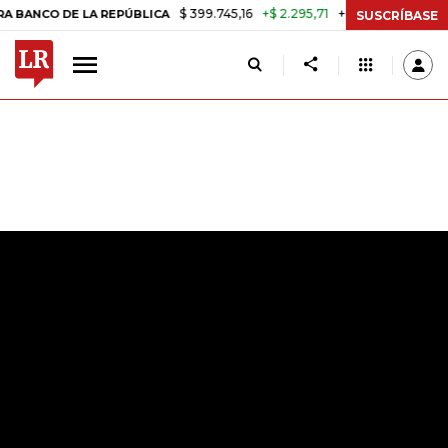
$ 399.745,16
+$ 2.295,71
+0,58%
E LA REPÚBLICA
TASA DE USURA
SUSCRÍBASE