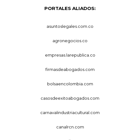
PORTALES ALIADOS:
asuntoslegales.com.co
agronegocios.co
empresas.larepublica.co
firmasdeabogados.com
bolsaencolombia.com
casosdeexitoabogados.com
carnavalindustriacultural.com
canalrcn.com