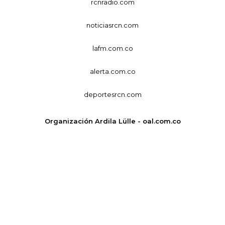
rcnradio.com
noticiasrcn.com
lafm.com.co
alerta.com.co
deportesrcn.com
Organización Ardila Lülle - oal.com.co