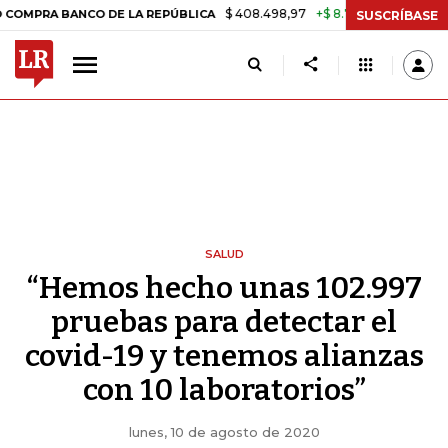
$ 408.498,97
+$ 8.753,81
+2,19%
ANCO DE LA REPÚBLICA
TASA D
SUSCRÍBASE
SALUD
“Hemos hecho unas 102.997
pruebas para detectar el
covid-19 y tenemos alianzas
con 10 laboratorios”
lunes, 10 de agosto de 2020