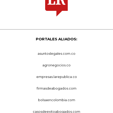
PORTALES ALIADOS:
asuntoslegales.com.co
agronegocios.co
empresas.larepublica.co
firmasdeabogados.com
bolsaencolombia.com
casosdeexitoabogados.com