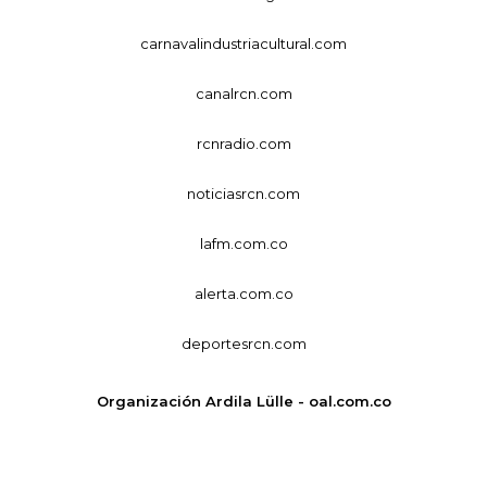
carnavalindustriacultural.com
canalrcn.com
rcnradio.com
noticiasrcn.com
lafm.com.co
alerta.com.co
deportesrcn.com
Organización Ardila Lülle - oal.com.co