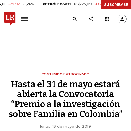
2
-1,26%
US$ 75,09
-US$ 0,24
-0,32%
PETRÓLEO WTI
CAFÉ C
SUSCRÍBASE
CONTENIDO PATROCINADO
Hasta el 31 de mayo estará
abierta la Convocatoria
“Premio a la investigación
sobre Familia en Colombia”
lunes, 13 de mayo de 2019