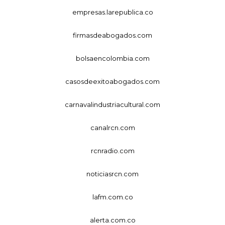
empresas.larepublica.co
firmasdeabogados.com
bolsaencolombia.com
casosdeexitoabogados.com
carnavalindustriacultural.com
canalrcn.com
rcnradio.com
noticiasrcn.com
lafm.com.co
alerta.com.co