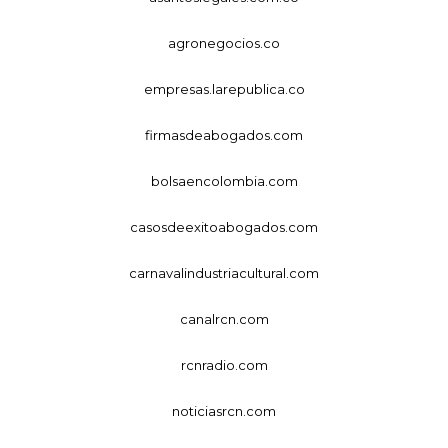
agronegocios.co
empresas.larepublica.co
firmasdeabogados.com
bolsaencolombia.com
casosdeexitoabogados.com
carnavalindustriacultural.com
canalrcn.com
rcnradio.com
noticiasrcn.com