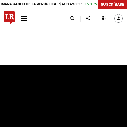
$ 408.498,97
+$ 8.753,81
+2,19%
NCO DE LA REPÚBLICA
TASA DE 
SUSCRÍBASE