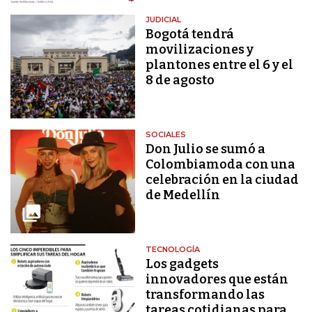
JUDICIAL
Bogotá tendrá
movilizaciones y
plantones entre el 6 y el
8 de agosto
SOCIALES
Don Julio se sumó a
Colombiamoda con una
celebración en la ciudad
de Medellín
TECNOLOGÍA
Los gadgets
innovadores que están
transformando las
tareas cotidianas para