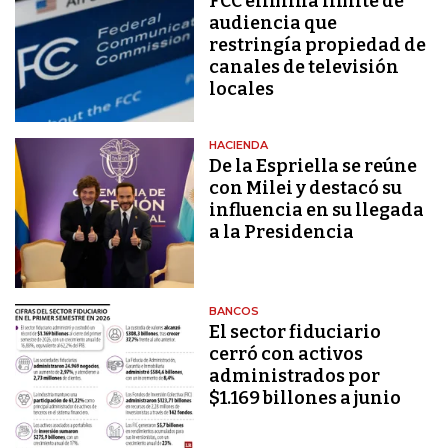
FCC elimina límite de
audiencia que
restringía propiedad de
canales de televisión
locales
HACIENDA
De la Espriella se reúne
con Milei y destacó su
influencia en su llegada
a la Presidencia
BANCOS
El sector fiduciario
cerró con activos
administrados por
$1.169 billones a junio