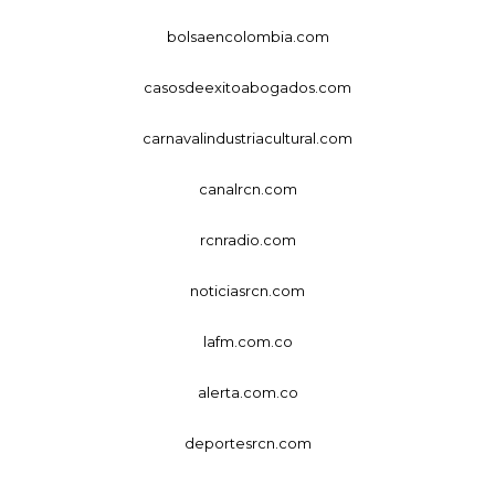
bolsaencolombia.com
casosdeexitoabogados.com
carnavalindustriacultural.com
canalrcn.com
rcnradio.com
noticiasrcn.com
lafm.com.co
alerta.com.co
deportesrcn.com