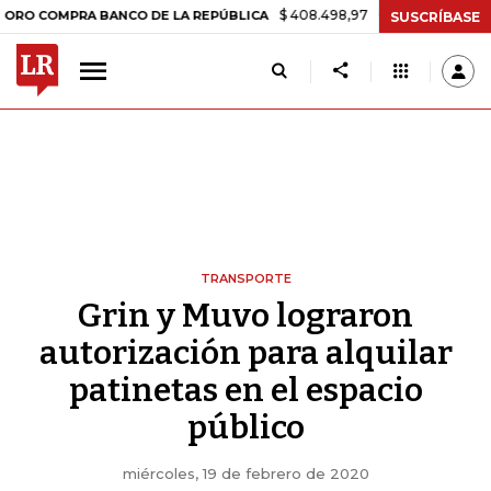
$ 408.498,97
+$ 8.753,81
+2,19%
MPRA BANCO DE LA REPÚBLICA
T
SUSCRÍBASE
TRANSPORTE
Grin y Muvo lograron
autorización para alquilar
patinetas en el espacio
público
miércoles, 19 de febrero de 2020