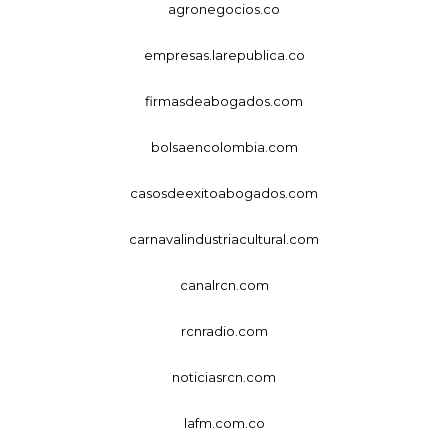
agronegocios.co
empresas.larepublica.co
firmasdeabogados.com
bolsaencolombia.com
casosdeexitoabogados.com
carnavalindustriacultural.com
canalrcn.com
rcnradio.com
noticiasrcn.com
lafm.com.co