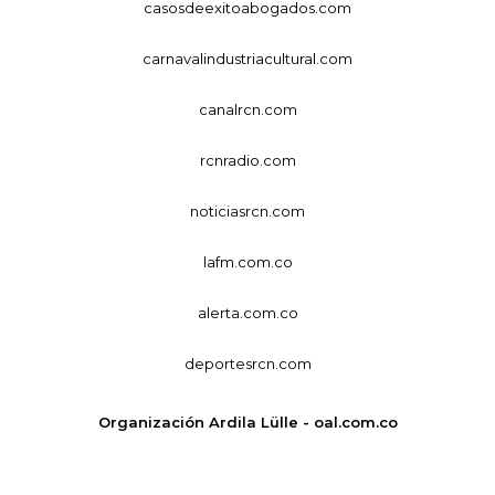
casosdeexitoabogados.com
carnavalindustriacultural.com
canalrcn.com
rcnradio.com
noticiasrcn.com
lafm.com.co
alerta.com.co
deportesrcn.com
Organización Ardila Lülle - oal.com.co