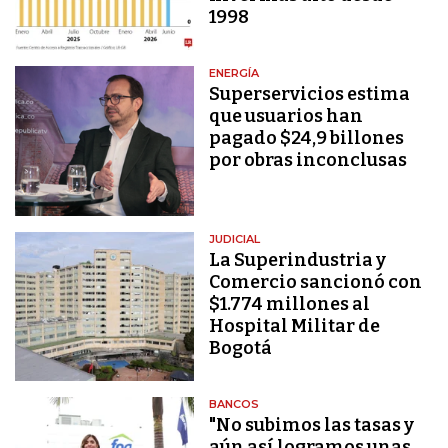
1998
ENERGÍA
Superservicios estima
que usuarios han
pagado $24,9 billones
por obras inconclusas
JUDICIAL
La Superindustria y
Comercio sancionó con
$1.774 millones al
Hospital Militar de
Bogotá
BANCOS
"No subimos las tasas y
aún así logramos unas