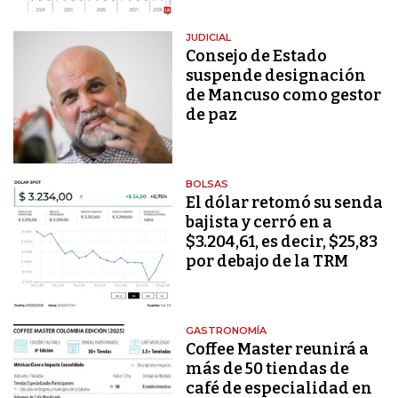
JUDICIAL
Consejo de Estado
suspende designación
de Mancuso como gestor
de paz
BOLSAS
El dólar retomó su senda
bajista y cerró en a
$3.204,61, es decir, $25,83
por debajo de la TRM
GASTRONOMÍA
Coffee Master reunirá a
más de 50 tiendas de
café de especialidad en