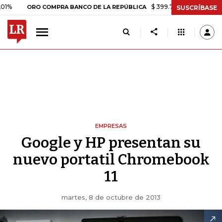
$ 399.745,16
+$ 2.295,71
+0,
ORO COMPRA BANCO DE LA REPÚBLICA
SUSCRÍBASE
EMPRESAS
Google y HP presentan su
nuevo portatil Chromebook
11
martes, 8 de octubre de 2013