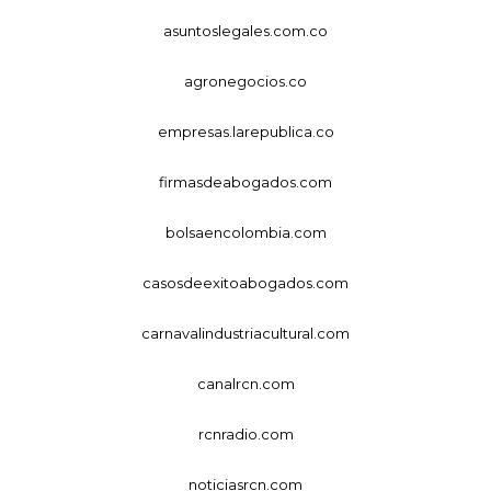
asuntoslegales.com.co
agronegocios.co
empresas.larepublica.co
firmasdeabogados.com
bolsaencolombia.com
casosdeexitoabogados.com
carnavalindustriacultural.com
canalrcn.com
rcnradio.com
noticiasrcn.com