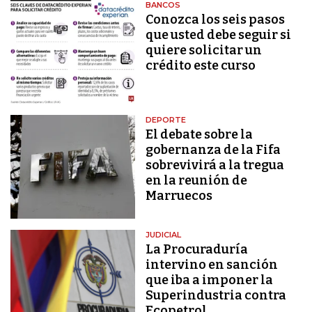
BANCOS
Conozca los seis pasos
que usted debe seguir si
quiere solicitar un
crédito este curso
DEPORTE
El debate sobre la
gobernanza de la Fifa
sobrevivirá a la tregua
en la reunión de
Marruecos
JUDICIAL
La Procuraduría
intervino en sanción
que iba a imponer la
Superindustria contra
Ecopetrol