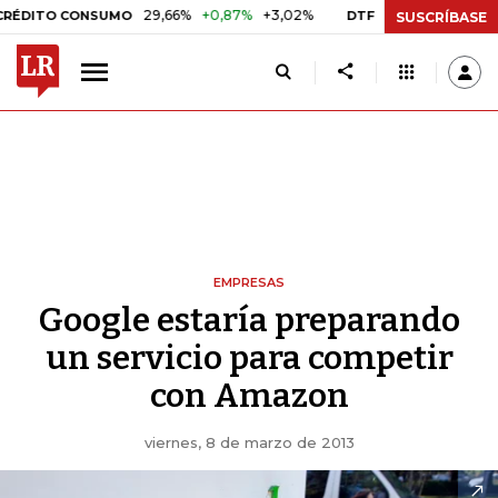
29,66%
+0,87%
+3,02%
10,34%
+0,10%
+0,98%
 CONSUMO
DTF
SUSCRÍBASE
EMPRESAS
Google estaría preparando
un servicio para competir
con Amazon
viernes, 8 de marzo de 2013