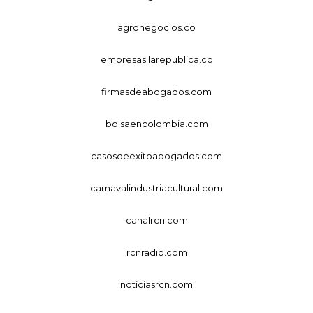
agronegocios.co
empresas.larepublica.co
firmasdeabogados.com
bolsaencolombia.com
casosdeexitoabogados.com
carnavalindustriacultural.com
canalrcn.com
rcnradio.com
noticiasrcn.com