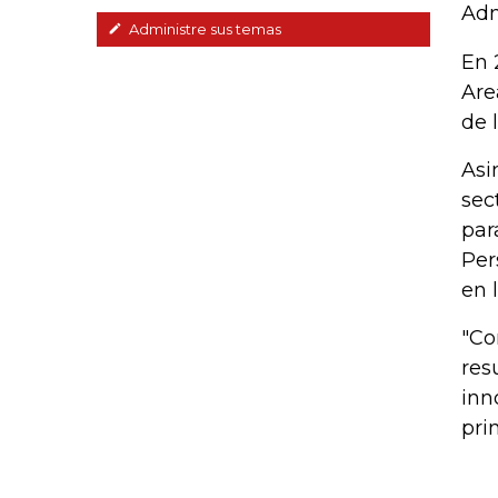
Adm
Administre sus temas
En 
Are
de 
Asi
sec
par
Per
en 
"Co
res
inn
pri