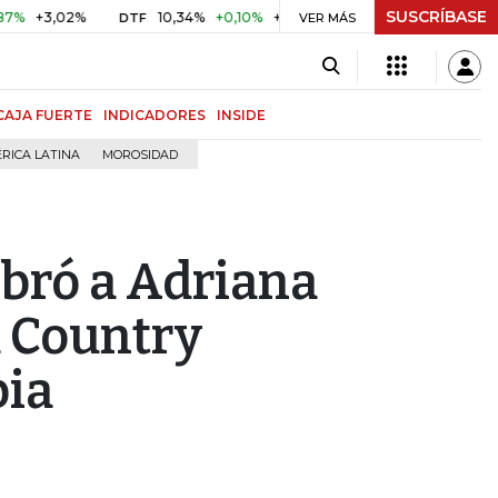
SUSCRÍBASE
3,02%
10,34%
+0,10%
+0,98%
$ 416,91
+$ 0,05
+0,0
DTF
VER MÁS
UVR
CAJA FUERTE
INDICADORES
INSIDE
RICA LATINA
MOROSIDAD
bró a Adriana
 Country
ia