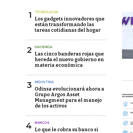
1
TECNOLOGÍA
Los gadgets innovadores que
están transformando las
tareas cotidianas del hogar
2
HACIENDA
Las cinco banderas rojas que
hereda el nuevo gobierno en
materia económica
3
INDUSTRIA
Odinsa evolucionará ahora a
Grupo Argos Asset
Managment para el manejo
de los activos
4
BANCOS
Lo que le cobra su banco si