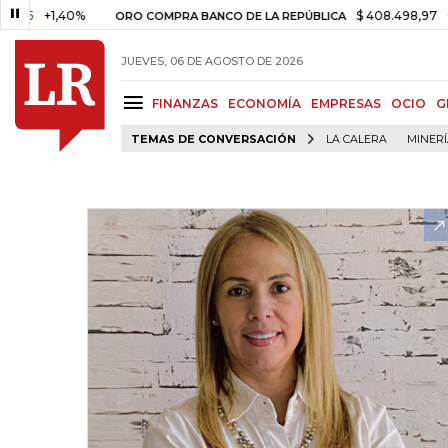
+1,40%
$ 408.498,97
+$ 8.75
ORO COMPRA BANCO DE LA REPÚBLICA
JUEVES, 06 DE AGOSTO DE 2026
FINANZAS
ECONOMÍA
EMPRESAS
OCIO
G
TEMAS DE CONVERSACIÓN
LA CALERA
MINER