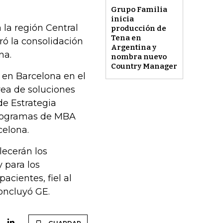
Grupo Familia
inicia
la región Central
producción de
Tena en
ró la consolidación
Argentina y
na.
nombra nuevo
Country Manager
 en Barcelona en el
rea de soluciones
de Estrategia
programas de MBA
celona.
lecerán los
 para los
acientes, fiel al
concluyó GE.