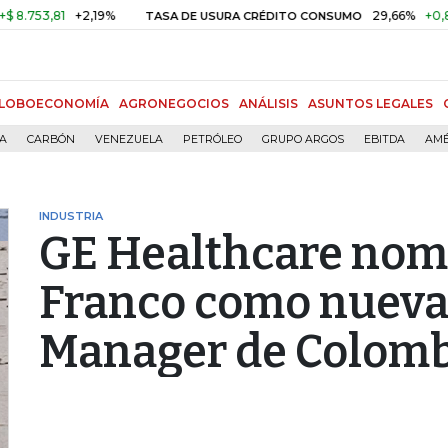
3,81
+2,19%
29,66%
+0,87%
+
TASA DE USURA CRÉDITO CONSUMO
LOBOECONOMÍA
AGRONEGOCIOS
ANÁLISIS
ASUNTOS LEGALES
ÍA
CARBÓN
VENEZUELA
PETRÓLEO
GRUPO ARGOS
EBITDA
AMÉ
INDUSTRIA
GE Healthcare nom
Franco como nueva
Manager de Colomb