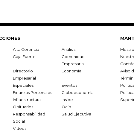
CCIONES
MANT
Alta Gerencia
Análisis
Mesa d
Caja Fuerte
Comunidad
Nuestr
Empresarial
Contác
Directorio
Economía
Aviso 
Empresarial
Términ
Especiales
Eventos
Políti
Finanzas Personales
Globoeconomía
Polític
Infraestructura
Inside
Superi
Obituarios
Ocio
Responsabilidad
Salud Ejecutiva
Social
Videos