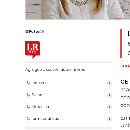
Foto:
GE
SOF
Agregue a sus temas de interés
GE 
Industria
man
Salud
com
con
Medicina
En 
farmacéuticas
Uni