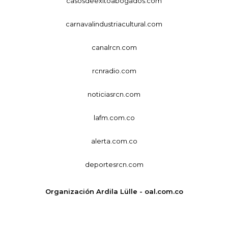
casosdeexitoabogados.com
carnavalindustriacultural.com
canalrcn.com
rcnradio.com
noticiasrcn.com
lafm.com.co
alerta.com.co
deportesrcn.com
Organización Ardila Lülle - oal.com.co