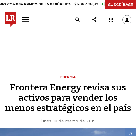
$ 408.498,97
+$ 8.753,81
+2,19%
RA BANCO DE LA REPÚBLICA
TAS
SUSCRÍBASE
ENERGÍA
Frontera Energy revisa sus
activos para vender los
menos estratégicos en el país
lunes, 18 de marzo de 2019