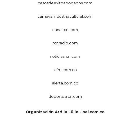
casosdeexitoabogados.com
carnavalindustriacultural.com
canalrcn.com
rcnradio.com
noticiasrcn.com
lafm.com.co
alerta.com.co
deportesrcn.com
Organización Ardila Lülle - oal.com.co