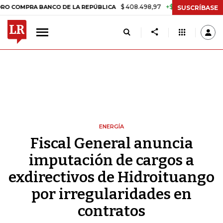
$ 408.498,97
+$ 8.753,81
+2,19%
MPRA BANCO DE LA REPÚBLICA
T
SUSCRÍBASE
ENERGÍA
Fiscal General anuncia
imputación de cargos a
exdirectivos de Hidroituango
por irregularidades en
contratos