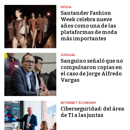
MODA
Santander Fashion
Week celebra nueve
años como una de las
plataformas de moda
más importantes
JUDICIAL
Sanguino señaló que no
compulsaron copias en
el caso de Jorge Alfredo
Vargas
INTERNET ECONOMY
Ciberseguridad: del área
de TI a las juntas