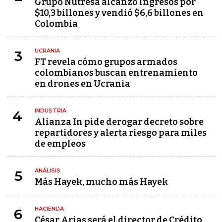
Grupo Nutresa alcanzó ingresos por
$10,3 billones y vendió $6,6 billones en
Colombia
UCRANIA
3
FT revela cómo grupos armados
colombianos buscan entrenamiento
en drones en Ucrania
INDUSTRIA
4
Alianza In pide derogar decreto sobre
repartidores y alerta riesgo para miles
de empleos
ANÁLISIS
5
Más Hayek, mucho más Hayek
HACIENDA
6
César Arias será el director de Crédito