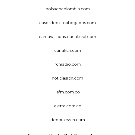
bolsaencolombia.com
casosdeexitoabogados.com
carnavalindustriacultural.com
canalrcn.com
rcnradio.com
noticiasrcn.com
lafm.com.co
alerta.com.co
deportesrcn.com