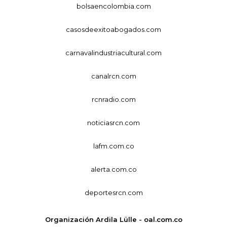
bolsaencolombia.com
casosdeexitoabogados.com
carnavalindustriacultural.com
canalrcn.com
rcnradio.com
noticiasrcn.com
lafm.com.co
alerta.com.co
deportesrcn.com
Organización Ardila Lülle - oal.com.co