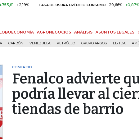
+2,19%
29,66%
+0,87%
+3,02
TASA DE USURA CRÉDITO CONSUMO
LOBOECONOMÍA
AGRONEGOCIOS
ANÁLISIS
ASUNTOS LEGALES
ÍA
CARBÓN
VENEZUELA
PETRÓLEO
GRUPO ARGOS
EBITDA
AMÉ
COMERCIO
Fenalco advierte qu
podría llevar al cie
tiendas de barrio