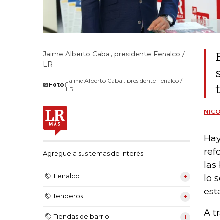
Jaime Alberto Cabal, presidente Fenalco /
LR
Jaime Alberto Cabal, presidente Fenalco /
Foto:
LR
NIC
Hay
ref
Agregue a sus temas de interés
las
Fenalco
lo 
est
tenderos
A t
Tiendas de barrio