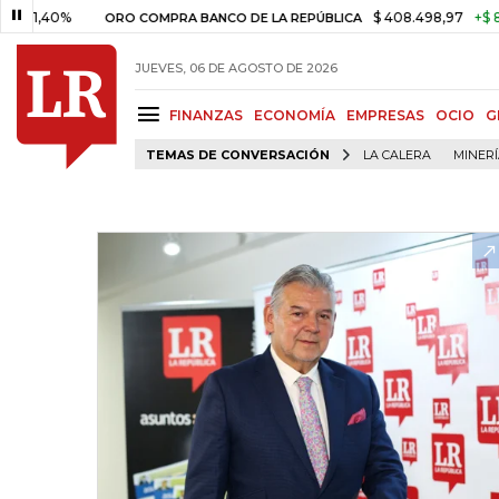
0%
$ 408.498,97
+$ 8.753,81
ORO COMPRA BANCO DE LA REPÚBLICA
JUEVES, 06 DE AGOSTO DE 2026
FINANZAS
ECONOMÍA
EMPRESAS
OCIO
G
TEMAS DE CONVERSACIÓN
LA CALERA
MINER