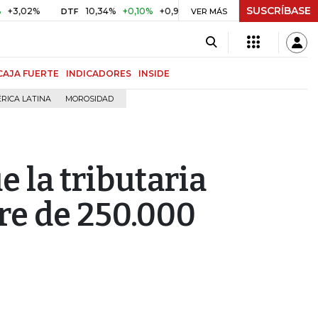
SUSCRÍBASE
%
10,34%
+0,10%
+0,98%
$ 416,91
+$ 0,05
+0,01%
DTF
UVR
VER MÁS
CAJA FUERTE
INDICADORES
INSIDE
RICA LATINA
MOROSIDAD
e la tributaria
rre de 250.000