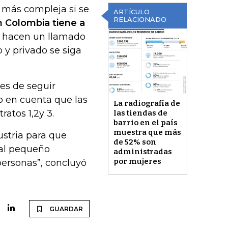
 más compleja si se
ARTÍCULO
RELACIONADO
 Colombia tiene a
e, hacen un llamado
 y privado se siga
des de seguir
o en cuenta que las
La radiografía de
atos 1,2y 3.
las tiendas de
barrio en el país
muestra que más
ustria para que
de 52% son
 al pequeño
administradas
por mujeres
personas”, concluyó
GUARDAR