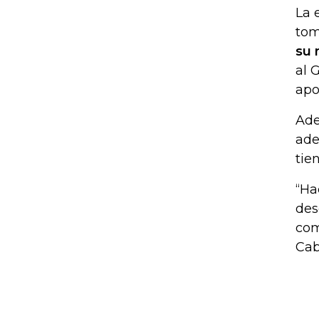
La 
tom
su 
al 
apo
Ade
ade
tie
“Ha
des
com
Cab