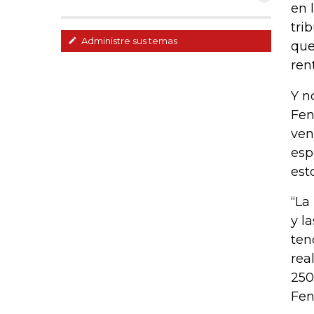
en 
tri
Administre sus temas
que
ren
Y n
Fen
ven
esp
est
“La
y l
ten
rea
250
Fen