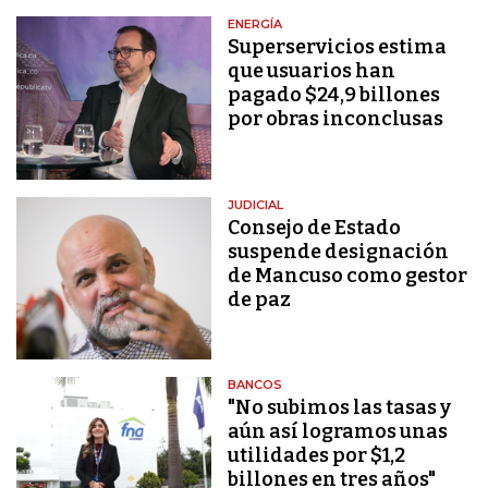
ENERGÍA
Superservicios estima
que usuarios han
pagado $24,9 billones
por obras inconclusas
JUDICIAL
Consejo de Estado
suspende designación
de Mancuso como gestor
de paz
BANCOS
"No subimos las tasas y
aún así logramos unas
utilidades por $1,2
billones en tres años"