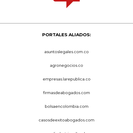
PORTALES ALIADOS:
asuntoslegales.com.co
agronegocios.co
empresas.larepublica.co
firmasdeabogados.com
bolsaencolombia.com
casosdeexitoabogados.com