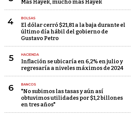
Más Hayek, mucho más Hayek
BOLSAS
4
El dólar cerró $21,81 a la baja durante el
último día hábil del gobierno de
Gustavo Petro
HACIENDA
5
Inflación se ubicaría en 6,2% en julio y
regresaría a niveles máximos de 2024
BANCOS
6
"No subimos las tasas y aún así
obtuvimos utilidades por $1,2 billones
en tres años"