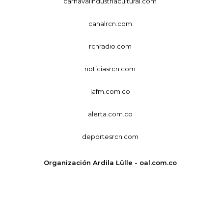
carnavalindustriacultural.com
canalrcn.com
rcnradio.com
noticiasrcn.com
lafm.com.co
alerta.com.co
deportesrcn.com
Organización Ardila Lülle - oal.com.co