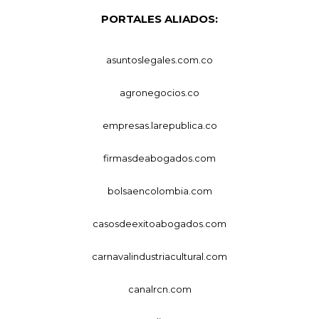
PORTALES ALIADOS:
asuntoslegales.com.co
agronegocios.co
empresas.larepublica.co
firmasdeabogados.com
bolsaencolombia.com
casosdeexitoabogados.com
carnavalindustriacultural.com
canalrcn.com