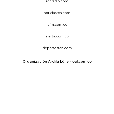
rcnradio.com
noticiasrcn.com
lafm.com.co
alerta.com.co
deportesrcn.com
Organización Ardila Lülle - oal.com.co