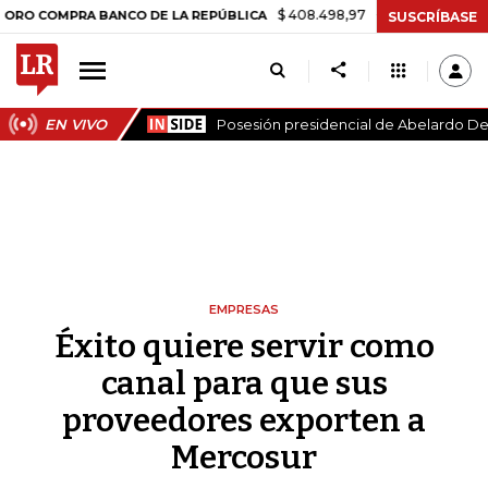
$ 408.498,97
+$ 8.753,81
+2,19%
MPRA BANCO DE LA REPÚBLICA
T
SUSCRÍBASE
EN VIVO
Posesión presidencial de Abelardo De 
EMPRESAS
Éxito quiere servir como
canal para que sus
proveedores exporten a
Mercosur