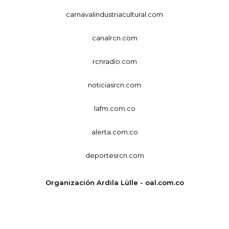
carnavalindustriacultural.com
canalrcn.com
rcnradio.com
noticiasrcn.com
lafm.com.co
alerta.com.co
deportesrcn.com
Organización Ardila Lülle - oal.com.co