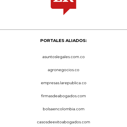
PORTALES ALIADOS:
asuntoslegales.com.co
agronegocios.co
empresas.larepublica.co
firmasdeabogados.com
bolsaencolombia.com
casosdeexitoabogados.com