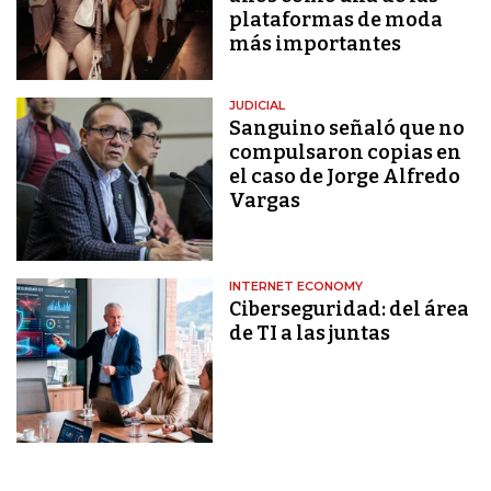
plataformas de moda
más importantes
JUDICIAL
Sanguino señaló que no
compulsaron copias en
el caso de Jorge Alfredo
Vargas
INTERNET ECONOMY
Ciberseguridad: del área
de TI a las juntas