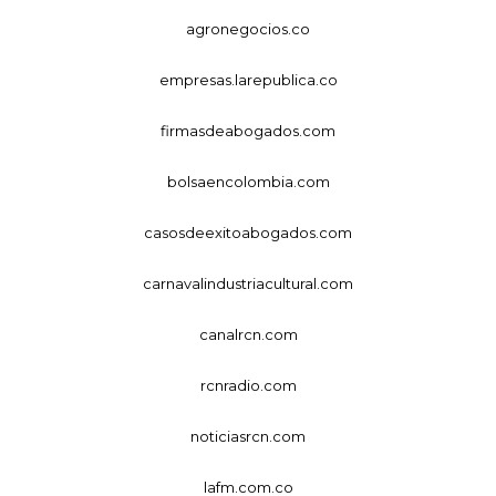
agronegocios.co
empresas.larepublica.co
firmasdeabogados.com
bolsaencolombia.com
casosdeexitoabogados.com
carnavalindustriacultural.com
canalrcn.com
rcnradio.com
noticiasrcn.com
lafm.com.co