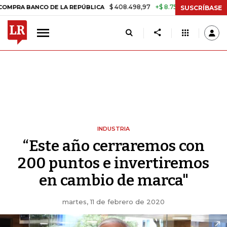
$ 408.498,97
+$ 8.753,81
+2,19%
NCO DE LA REPÚBLICA
TASA DE
SUSCRÍBASE
INDUSTRIA
“Este año cerraremos con
200 puntos e invertiremos
en cambio de marca"
martes, 11 de febrero de 2020