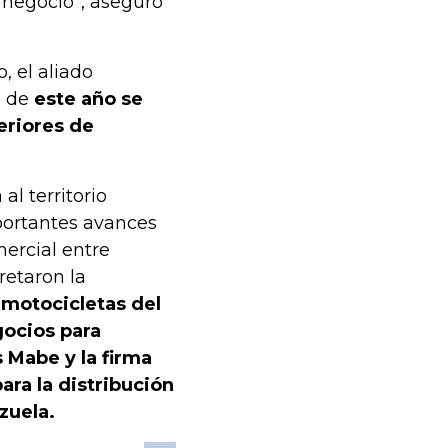
 negocio”, aseguró
, el aliado
n de
este año se
eriores de
al territorio
portantes avances
ercial entre
retaron la
 motocicletas del
gocios para
 Mabe y la firma
ara la distribución
zuela.