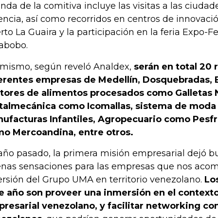
nda de la comitiva incluye las visitas a las ciudad
encia, así como recorridos en centros de innovación
rto La Guaira y la participación en la feria Expo
abobo.
 mismo, según reveló Analdex,
serán en total 20
erentes empresas de Medellín, Dosquebradas, B
tores de alimentos procesados como Galletas 
almecánica como Icomallas, sistema de mod
ufacturas Infantiles, Agropecuario como Pesfr
o Mercoandina, entre otros.
 año pasado, la primera misión empresarial dejó b
nas sensaciones para las empresas que nos aco
ersión del Grupo UMA en territorio venezolano.
Los
e año son proveer una inmersión en el contex
resarial venezolano, y facilitar networking c