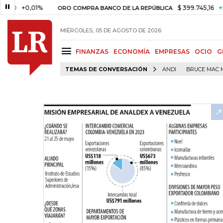
0,01%
$ 399.745,16
+$ 2.295,
ORO COMPRA BANCO DE LA REPÚBLICA
MIÉRCOLES, 05 DE AGOSTO DE 2026
FINANZAS
ECONOMÍA
EMPRESAS
OCIO
G
TEMAS DE CONVERSACIÓN
ANDI
BRUCE MAC 