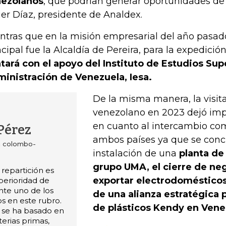
ezolanos
, que podrían generar oportunidades de
ier Díaz, presidente de Analdex.
ntras que en la misión empresarial del año pasado
ncipal fue la Alcaldía de Pereira, para la expedició
tará con el apoyo del Instituto de Estudios Sup
inistración de Venezuela, Iesa.
De la misma manera, la visita 
venezolano en 2023 dejó im
en cuanto al intercambio com
Pérez
ambos países ya que se conc
a colombo-
instalación de una
planta de
grupo UMA, el cierre de ne
repartición es
exportar electrodomésticos
perioridad de
te uno de los
de una alianza estratégica p
os en este rubro.
de plásticos Kendy en Vene
 se ha basado en
erias primas,