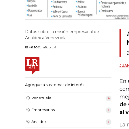
Datos sobre la misión empresarial de
Analdex a Venezuela
Foto:
Gráfico LR
JUA
En 
Agregue a sus temas de interés
com
mej
Venezuela
de 
Empresarios
al 
Analdex
La 