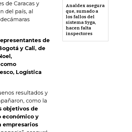
es de Caracas y
Analdex asegura
 del país, al
que, sumado a
los fallos del
-Fedecámaras
sistema Syga,
hacen falta
inspectores
 representantes de
ogotá y Cali, de
Noel,
a como
esco, Logística
uenos resultados y
mpañaron, como la
 objetivos de
to económico y
on empresarios