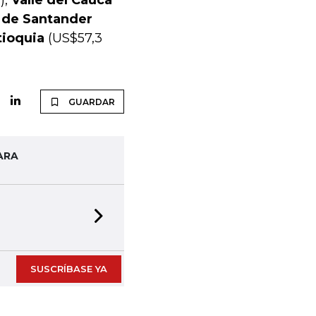
),
Valle del Cauca
 de Santander
tioquia
(US$57,3
GUARDAR
ARA
Next slide
SUSCRÍBASE YA