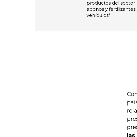
productos del sector
abonos y fertilizantes
vehículos"
Com
paí
rel
pre
pre
las