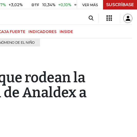
SUSCRÍBASE
02%
10,34%
+0,10%
+0,98%
$ 416,86
+$ 0,05
+0,01
DTF
UVR
VER MÁS
CAJA FUERTE
INDICADORES
INSIDE
NÓMENO DE EL NIÑO
 que rodean la
 de Analdex a