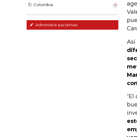
age
Colombia
Val
pue
Administre sus temas
Car
Así
dif
sec
met
Man
com
“El
bue
inv
est
emp