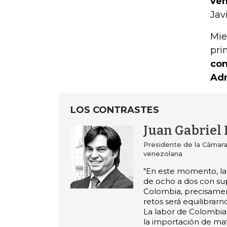
ven
Jav
Mie
pri
con
Adm
LOS CONTRASTES
Juan Gabriel 
Presidente de la Cámar
venezolana
"En este momento, la 
de ocho a dos con su
Colombia, precisamen
retos será equilibrarn
La labor de Colombia
la importación de mat