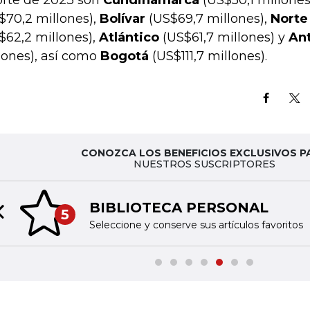
orte de 2023 son
Cundinamarca
(US$50,1 millones
$70,2 millones),
Bolívar
(US$69,7 millones),
Norte
$62,2 millones),
Atlántico
(US$61,7 millones) y
An
lones), así como
Bogotá
(US$111,7 millones).
CONOZCA LOS BENEFICIOS EXCLUSIVOS P
NUESTROS SUSCRIPTORES
BIBLIOTECA PERSONAL
5
Previous slide
Seleccione y conserve sus artículos favoritos