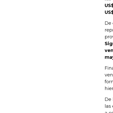
US$
US$
De 
rep
pro
Sig
ven
may
Fin
ven
for
hier
De 
las