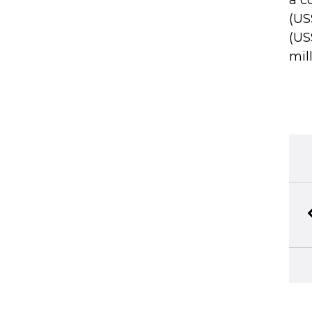
a c
(US
(US
mil