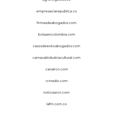
empresas.larepublica.co
firmasdeabogados.com
bolsaencolombia.com
casosdeexitoabogados.com
carnavalindustriacultural.com
canalrcn.com
rcnradio.com
noticiasrcn.com
lafm.com.co