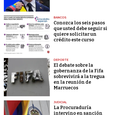
BANCOS
Conozca los seis pasos
que usted debe seguir si
quiere solicitar un
crédito este curso
DEPORTE
El debate sobre la
gobernanza de la Fifa
sobrevivirá a la tregua
en la reunión de
Marruecos
JUDICIAL
La Procuraduría
intervino en sanción