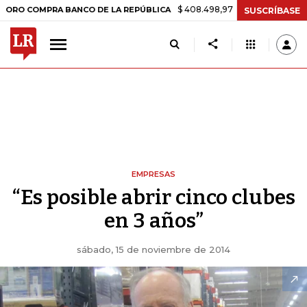
$ 408.498,97
+$ 8.753,81
+2,19%
MPRA BANCO DE LA REPÚBLICA
T
SUSCRÍBASE
EMPRESAS
“Es posible abrir cinco clubes
en 3 años”
sábado, 15 de noviembre de 2014