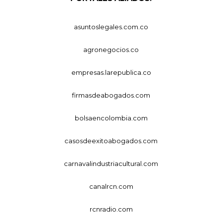
asuntoslegales.com.co
agronegocios.co
empresas.larepublica.co
firmasdeabogados.com
bolsaencolombia.com
casosdeexitoabogados.com
carnavalindustriacultural.com
canalrcn.com
rcnradio.com