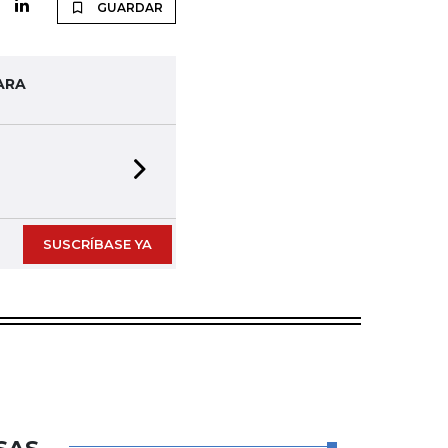
GUARDAR
ARA
Next slide
SUSCRÍBASE YA