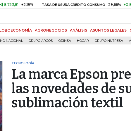
,81
+2,19%
29,66%
+0,87%
+3
TASA DE USURA CRÉDITO CONSUMO
LOBOECONOMÍA
AGRONEGOCIOS
ANÁLISIS
ASUNTOS LEGALES
RNO NACIONAL
GRUPO ARGOS
ODINSA
HOGAR
GRUPO NUTRESA
A
TECNOLOGÍA
La marca Epson pre
las novedades de su
sublimación textil