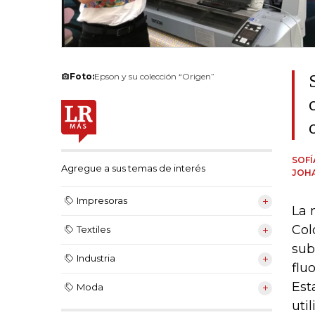
Foto:
Epson y su colección “Origen”
SOF
Agregue a sus temas de interés
JOH
Impresoras
La 
Col
Textiles
sub
Industria
flu
Est
Moda
uti