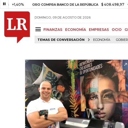
1,40%
$ 408.498,97
+$ 8.753
ORO COMPRA BANCO DE LA REPÚBLICA
DOMINGO, 09 DE AGOSTO DE 2026
FINANZAS
ECONOMÍA
EMPRESAS
OCIO
G
TEMAS DE CONVERSACIÓN
ECONOMÍA
GOBIE