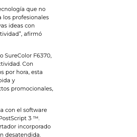
tecnología que no
 los profesionales
vas ideas con
ividad”, afirmó
to SureColor F6370,
ctividad. Con
s por hora, esta
pida y
ctos promocionales,
a con el software
ostScript 3 ™.
rtador incorporado
ón desatendida.