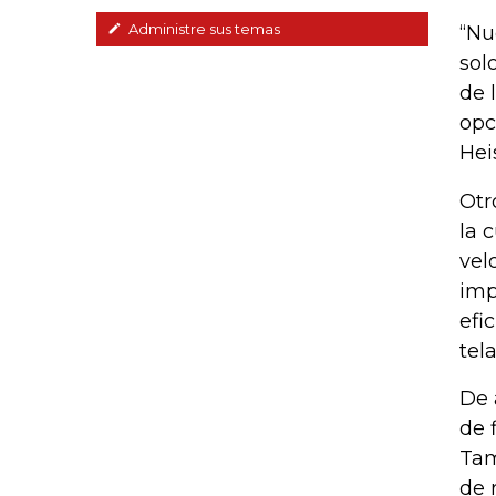
Administre sus temas
“Nu
sol
de 
opc
Hei
Otr
la 
vel
imp
efi
tel
De 
de 
Tam
de 