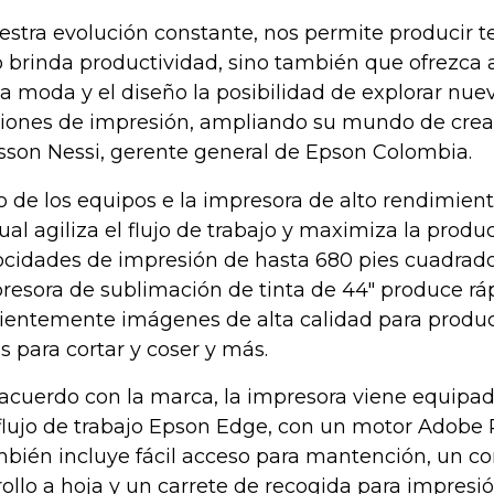
estra evolución constante, nos permite producir 
o brinda productividad, sino también que ofrezca a
la moda y el diseño la posibilidad de explorar nue
iones de impresión, ampliando su mundo de creat
sson Nessi, gerente general de Epson Colombia.
o de los equipos e la impresora de alto rendimien
cual agiliza el flujo de trabajo y maximiza la produ
ocidades de impresión de hasta 680 pies cuadrado
resora de sublimación de tinta de 44" produce rá
cientemente imágenes de alta calidad para produ
as para cortar y coser y más.
acuerdo con la marca, la impresora viene equipad
flujo de trabajo Epson Edge, con un motor Adobe P
bién incluye fácil acceso para mantención, un co
rollo a hoja y un carrete de recogida para impresi