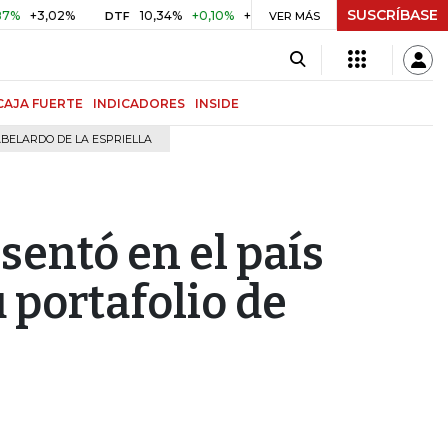
SUSCRÍBASE
,02%
10,34%
+0,10%
+0,98%
$ 417,01
+$ 0,05
+0,0
DTF
VER MÁS
UVR
CAJA FUERTE
INDICADORES
INSIDE
BELARDO DE LA ESPRIELLA
sentó en el país
 portafolio de