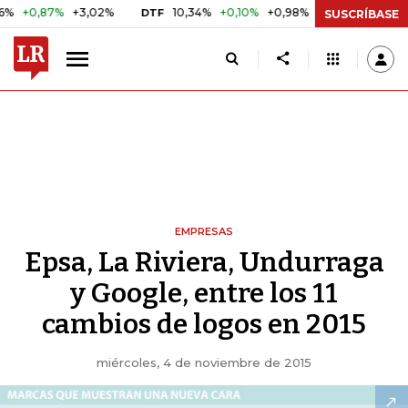
87%
+3,02%
10,34%
+0,10%
+0,98%
$ 417,01
+$ 0,0
DTF
UVR
SUSCRÍBASE
EMPRESAS
Epsa, La Riviera, Undurraga
y Google, entre los 11
cambios de logos en 2015
miércoles, 4 de noviembre de 2015