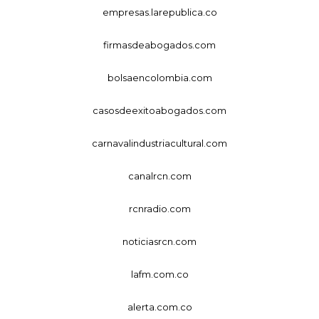
empresas.larepublica.co
firmasdeabogados.com
bolsaencolombia.com
casosdeexitoabogados.com
carnavalindustriacultural.com
canalrcn.com
rcnradio.com
noticiasrcn.com
lafm.com.co
alerta.com.co