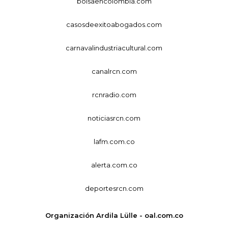
bolsaencolombia.com
casosdeexitoabogados.com
carnavalindustriacultural.com
canalrcn.com
rcnradio.com
noticiasrcn.com
lafm.com.co
alerta.com.co
deportesrcn.com
Organización Ardila Lülle - oal.com.co