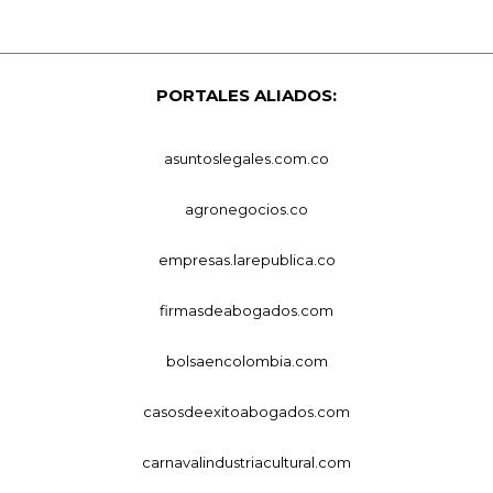
PORTALES ALIADOS:
asuntoslegales.com.co
agronegocios.co
empresas.larepublica.co
firmasdeabogados.com
bolsaencolombia.com
casosdeexitoabogados.com
carnavalindustriacultural.com