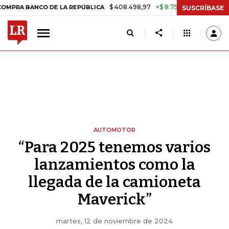
$ 408.498,97
+$ 8.753,81
+2,19%
 DE LA REPÚBLICA
TASA DE US
SUSCRÍBASE
AUTOMOTOR
“Para 2025 tenemos varios
lanzamientos como la
llegada de la camioneta
Maverick”
martes, 12 de noviembre de 2024