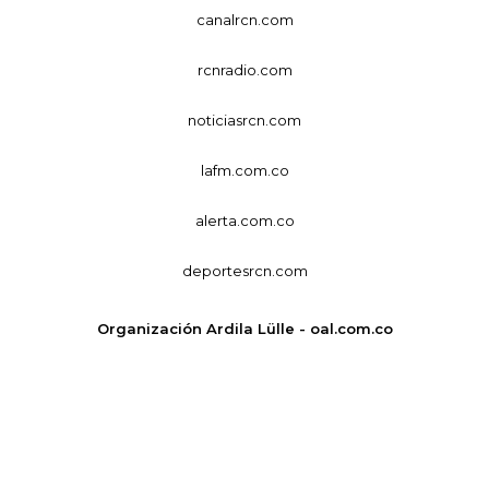
canalrcn.com
rcnradio.com
noticiasrcn.com
lafm.com.co
alerta.com.co
deportesrcn.com
Organización Ardila Lülle - oal.com.co