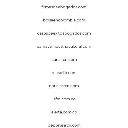
firmasdeabogados.com
bolsaencolombia.com
casosdeexitoabogados.com
carnavalindustriacultural.com
canalrcn.com
rcnradio.com
noticiasrcn.com
lafm.com.co
alerta.com.co
deportesrcn.com