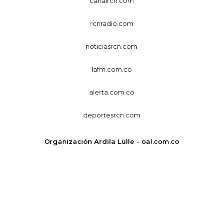
canalrcn.com
rcnradio.com
noticiasrcn.com
lafm.com.co
alerta.com.co
deportesrcn.com
Organización Ardila Lülle - oal.com.co