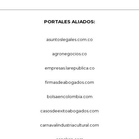
PORTALES ALIADOS:
asuntoslegales.com.co
agronegocios.co
empresas.larepublica.co
firmasdeabogados.com
bolsaencolombia.com
casosdeexitoabogados.com
carnavalindustriacultural.com