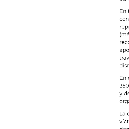
En 
con
rep
(má
rec
apo
tra
dis
En 
350
y d
org
La 
víc