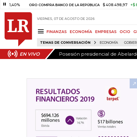
Posesión presidencial de Abelardo
EN VIVO
0%
$ 408.498,97
+$ 8.753,81
ORO COMPRA BANCO DE LA REPÚBLICA
VIERNES, 07 DE AGOSTO DE 2026
FINANZAS
ECONOMÍA
EMPRESAS
OCIO
G
TEMAS DE CONVERSACIÓN
ECONOMÍA
GOBIE
Posesión presidencial de Abelardo
EN VIVO