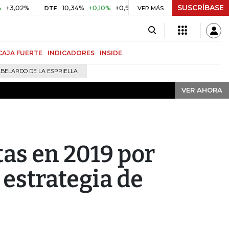
SUSCRÍBASE
VER AHORA
%
10,34%
+0,10%
+0,98%
$ 416,91
+$ 0,05
+0,01%
DTF
UVR
VER MÁS
CAJA FUERTE
INDICADORES
INSIDE
BELARDO DE LA ESPRIELLA
VER AHORA
tas en 2019 por
 estrategia de