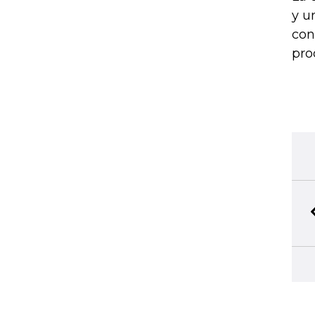
y u
con
pro