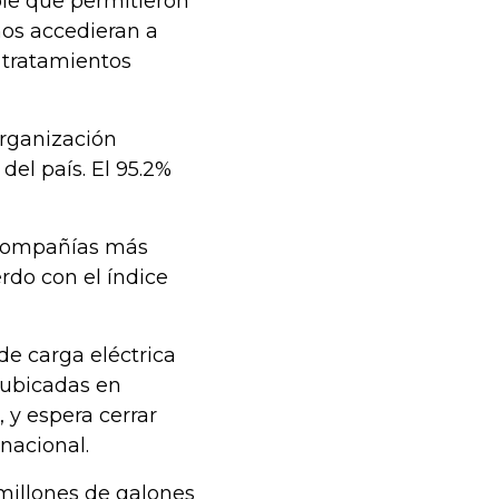
le que permitieron
nos accedieran a
 tratamientos
organización
el país. El 95.2%
5 compañías más
erdo con el índice
de carga eléctrica
, ubicadas en
, y espera cerrar
 nacional.
millones de galones