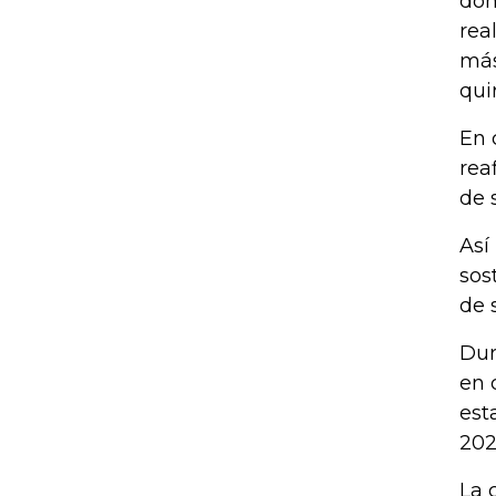
don
rea
más
qui
En 
rea
de 
Así
sos
de 
Dur
en 
est
202
La 