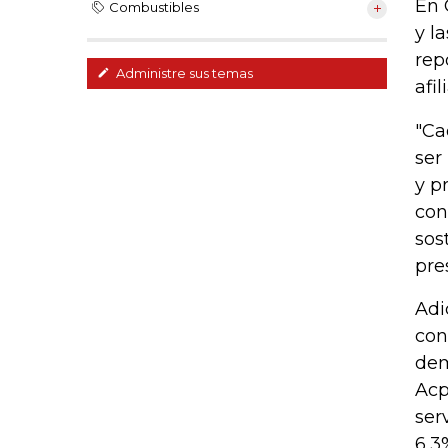
En 
Combustibles
y l
rep
Administre sus temas
afi
"Ca
ser
y p
con
sos
pre
Adi
con
dem
Acp
ser
6,3