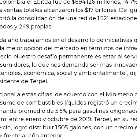
Colombia el Ebitda fue de $694.126 millones, 14,7
as ventas totales alcanzaron los $17 billones. De ig
ortó la consolidación de una red de 1.921 estaciones
liados y 249 propias.
da año trabajamos en el desarrollo de iniciativas
 la mejor opción del mercado en términos de infrae
recio. Nuestro desafío permanente es estar al serv
sumidores, lo que nos demanda ser más innovado
tenibles, económica, social y ambientalmente", dij
sidente de Terpel.
cional a estas cifras, de acuerdo con el Ministerio 
sumo de combustibles líquidos registró un crecim
anda promedio de 5,5% para gasolinas oxigenada
m, entre enero y octubre de 2019. Terpel, en su r
vicio, logró distribuir 1.505 galones, con un crecim
% frente al año anterior.