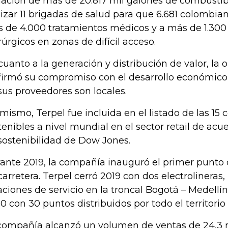
ación de más de 20.817 mil galones de combustib
lizar 11 brigadas de salud para que 6.681 colombia
 de 4.000 tratamientos médicos y a más de 1.300
rúrgicos en zonas de difícil acceso.
cuanto a la generación y distribución de valor, la 
firmó su compromiso con el desarrollo económico d
sus proveedores son locales.
 mismo, Terpel fue incluida en el listado de las 1
tenibles a nivel mundial en el sector retail de acu
sostenibilidad de Dow Jones.
ante 2019, la compañía inauguró el primer punto 
carretera. Terpel cerró 2019 con dos electrolineras
aciones de servicio en la troncal Bogotá – Medellín
0 con 30 puntos distribuidos por todo el territorio
compañía alcanzó un volumen de ventas de 24,3 