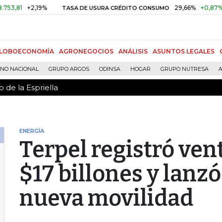
 de la Espriella
+2,19%
29,66%
+0,87%
+3,02
TASA DE USURA CRÉDITO CONSUMO
LOBOECONOMÍA
AGRONEGOCIOS
ANÁLISIS
ASUNTOS LEGALES
RNO NACIONAL
GRUPO ARGOS
ODINSA
HOGAR
GRUPO NUTRESA
A
 de la Espriella
ENERGÍA
Terpel registró ven
$17 billones y lanzó
nueva movilidad