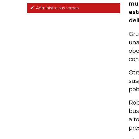
mun
Administre sus temas
est
del
Gru
una
obe
con
Otr
sus
pob
Rob
bus
a t
pre