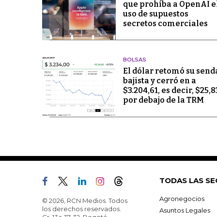
que prohíba a OpenAI e
uso de supuestos
secretos comerciales
BOLSAS
El dólar retomó su send
bajista y cerró en a
$3.204,61, es decir, $25,8
por debajo de la TRM
TODAS LAS SE
Agronegocios
© 2026, RCN Medios. Todos
los derechos reservados.
Asuntos Legales
Cr. 13a 37-32, Bogotá