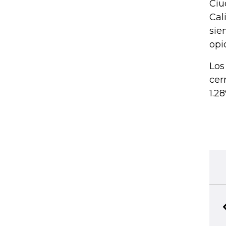
Ciu
Cal
sie
opi
Los
cer
1.28