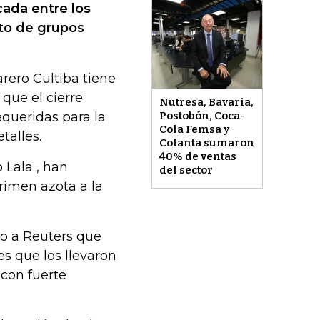
cada entre los
nto de grupos
rero Cultiba tiene
que el cierre
Nutresa, Bavaria,
queridas para la
Postobón, Coca-
Cola Femsa y
talles.
Colanta sumaron
40% de ventas
 Lala , han
del sector
rimen azota a la
jo a Reuters que
s que los llevaron
 con fuerte