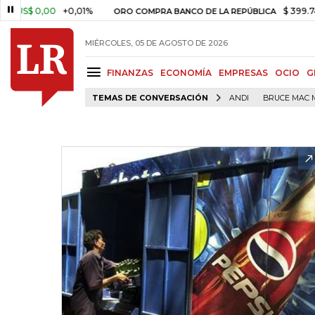
$ 0,00
+0,01%
$ 399.745,16
ORO COMPRA BANCO DE LA REPÚBLICA
MIÉRCOLES, 05 DE AGOSTO DE 2026
FINANZAS
ECONOMÍA
EMPRESAS
OCIO
G
TEMAS DE CONVERSACIÓN
ANDI
BRUCE MAC 