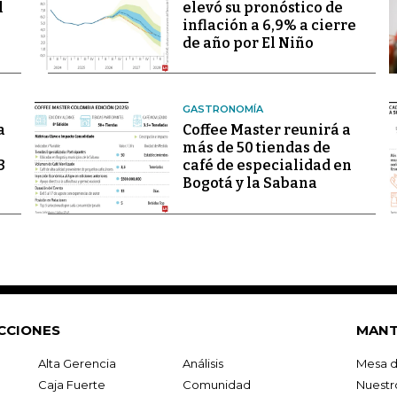
l
elevó su pronóstico de
inflación a 6,9% a cierre
de año por El Niño
GASTRONOMÍA
a
Coffee Master reunirá a
más de 50 tiendas de
3
café de especialidad en
Bogotá y la Sabana
CCIONES
MANT
Alta Gerencia
Análisis
Mesa d
Caja Fuerte
Comunidad
Nuestr