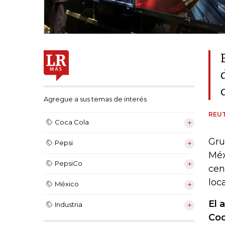
Agregue a sus temas de interés
REU
Coca Cola
Gru
Pepsi
Méx
PepsiCo
cen
loc
México
El 
Industria
Coc