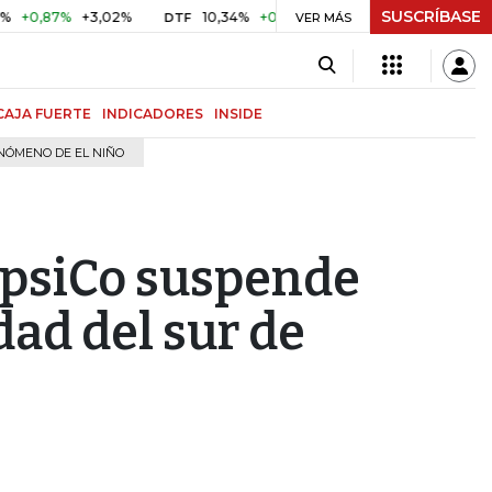
SUSCRÍBASE
,87%
+3,02%
10,34%
+0,10%
+0,98%
$ 416,81
+$ 0,
DTF
VER MÁS
UVR
CAJA FUERTE
INDICADORES
INSIDE
NÓMENO DE EL NIÑO
epsiCo suspende
ad del sur de