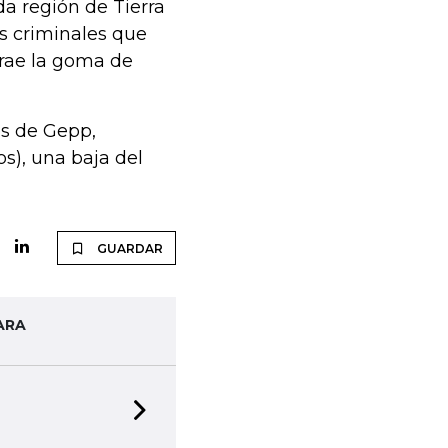
a región de Tierra
s criminales que
trae la goma de
es de Gepp,
s), una baja del
GUARDAR
ARA
Next slide