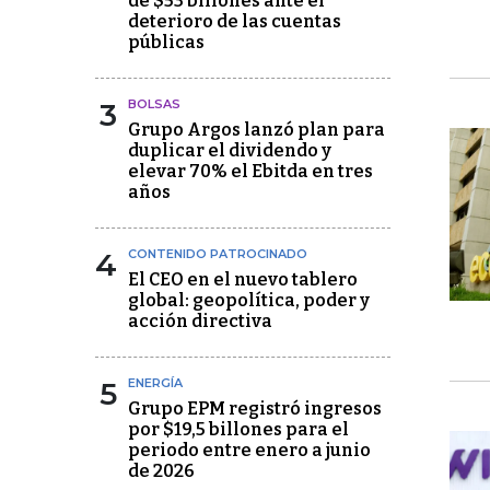
de $53 billones ante el
deterioro de las cuentas
públicas
3
BOLSAS
Grupo Argos lanzó plan para
duplicar el dividendo y
elevar 70% el Ebitda en tres
años
4
CONTENIDO PATROCINADO
El CEO en el nuevo tablero
global: geopolítica, poder y
acción directiva
5
ENERGÍA
Grupo EPM registró ingresos
por $19,5 billones para el
periodo entre enero a junio
de 2026