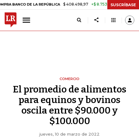
$ 408.498,97
+$ 8.753,81
+2,19%
CO DE LA REPÚBLICA
TASA DE U
SUSCRÍBASE
COMERCIO
El promedio de alimentos
para equinos y bovinos
oscila entre $90.000 y
$100.000
jueves, 10 de marzo de 2022