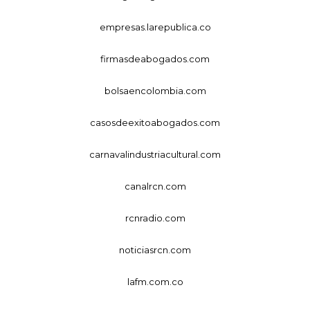
empresas.larepublica.co
firmasdeabogados.com
bolsaencolombia.com
casosdeexitoabogados.com
carnavalindustriacultural.com
canalrcn.com
rcnradio.com
noticiasrcn.com
lafm.com.co