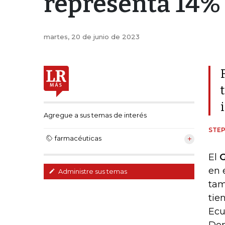
representa 14%
martes, 20 de junio de 2023
Agregue a sus temas de interés
STEP
farmacéuticas
El
G
en 
Administre sus temas
tam
tie
Ecu