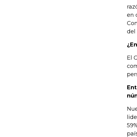
raz
en 
Con
del
¿En
El 
com
per
Ent
núm
Nue
lid
59%
paí