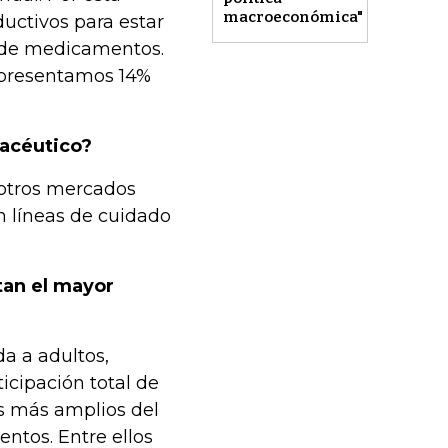
macroeconómica"
uctivos para estar
s de medicamentos.
representamos 14%
macéutico?
 otros mercados
n líneas de cuidado
tan el mayor
da a adultos,
icipación total de
s más amplios del
ntos. Entre ellos