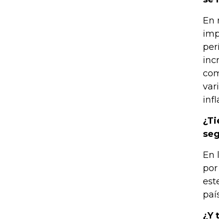
En 
imp
per
inc
com
var
infl
¿Ti
seg
En 
por
est
paí
¿Y 