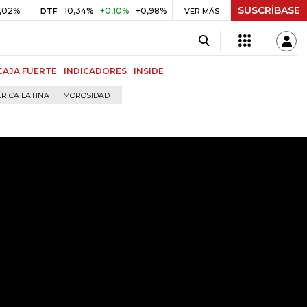
SUSCRÍBASE
10,34%
+0,10%
+0,98%
$ 416,91
+$ 0,05
+0,01%
DTF
UVR
VER MÁS
B
CAJA FUERTE
INDICADORES
INSIDE
RICA LATINA
MOROSIDAD