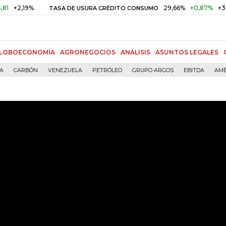
19%
29,66%
+0,87%
+3,02%
TASA DE USURA CRÉDITO CONSUMO
LOBOECONOMÍA
AGRONEGOCIOS
ANÁLISIS
ASUNTOS LEGALES
ÍA
CARBÓN
VENEZUELA
PETRÓLEO
GRUPO ARGOS
EBITDA
AMÉ