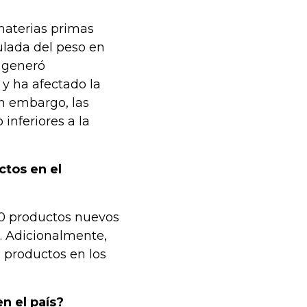
materias primas
ulada del peso en
, generó
y ha afectado la
in embargo, las
inferiores a la
tos en el
20 productos nuevos
. Adicionalmente,
 productos en los
n el país?