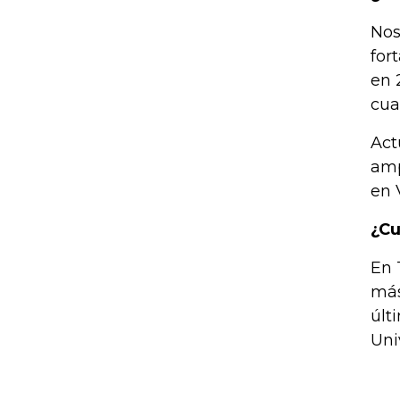
Nos
for
en 
cua
Act
amp
en 
¿Cu
En 
más
últ
Uni