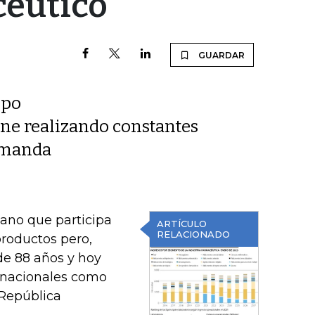
éutico"
GUARDAR
upo
ene realizando constantes
demanda
ano que participa
ARTÍCULO
RELACIONADO
productos pero,
e 88 años y hoy
rnacionales como
República