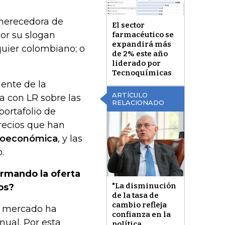
 merecedora de
El sector
or su slogan
farmacéutico se
expandirá más
quier colombiano; o
de 2% este año
liderado por
Tecnoquímicas
dente de la
ARTÍCULO
a con LR sobre las
RELACIONADO
ortafolio de
precios que han
oeconómica
, y las
.
rmando la oferta
"La disminución
os?
de la tasa de
cambio refleja
el mercado ha
confianza en la
ual. Por esta
política