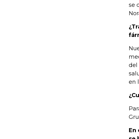
se 
Nor
¿Tr
fá
Nue
med
del
sal
en 
¿Cu
Par
Gru
En 
se 