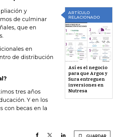
liación y
ARTÍCULO
RELACIONADO
bamos de culminar
ñales, que en
s.
icionales en
ntro de distribución
Así es el negocio
para que Argos y
al?
Sura entreguen
inversiones en
Nutresa
timos tres años
ucación. Y en los
s con becas en la
GUARDAR