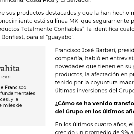
inicana, Costa Rica y El Salvador.
re sus productos destacados y que la han hecho
onocimiento está su línea MK, que seguramente p
oductos Totalmente Confiables”, la identifica cual
 Bonfiest, para el “guayabo”.
Francisco José Barberi, presi
compañía, habló en entrevist
novedades que tienen en su p
rahita
productos, la afectación en 
 Icesi
tenido por la coyuntura
macr
 de Francisco
últimas inversiones del Grupo
o fundamentales
esi, y la
¿Cómo se ha venido transfo
e miles de
”
del Grupo en los últimos añ
En los últimos cuatro años, 
crecido un promedio de 9% an