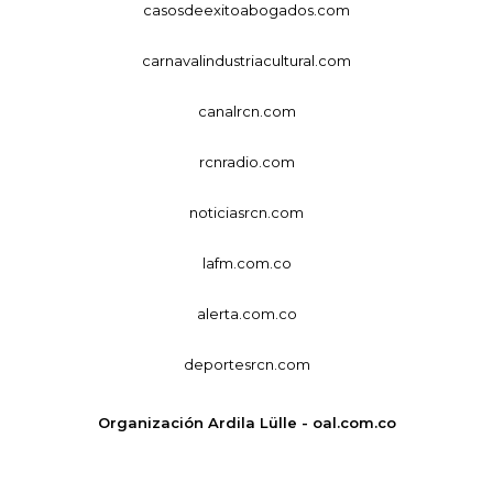
casosdeexitoabogados.com
carnavalindustriacultural.com
canalrcn.com
rcnradio.com
noticiasrcn.com
lafm.com.co
alerta.com.co
deportesrcn.com
Organización Ardila Lülle - oal.com.co