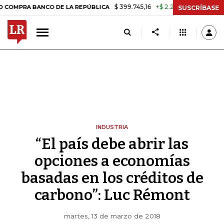
$ 399.745,16
+$ 2.295,71
+0,58%
ANCO DE LA REPÚBLICA
TASA DE
SUSCRÍBASE
INDUSTRIA
“El país debe abrir las
opciones a economías
basadas en los créditos de
carbono”: Luc Rémont
martes, 13 de marzo de 2018