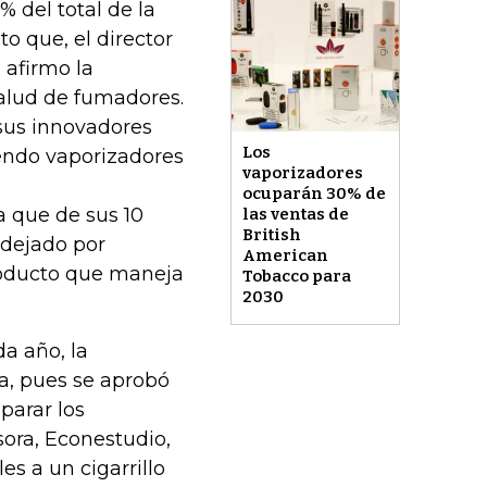
 del total de la
o que, el director
 afirmo la
salud de fumadores.
 sus innovadores
Los
endo vaporizadores
vaporizadores
ocuparán 30% de
a que de sus 10
las ventas de
British
 dejado por
American
producto que maneja
Tobacco para
2030
a año, la
a, pues se aprobó
parar los
sora, Econestudio,
es a un cigarrillo