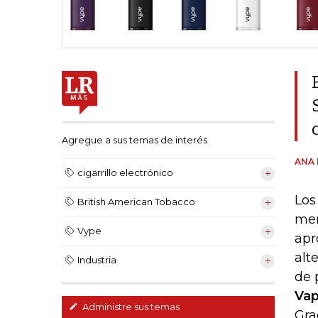
Agregue a sus temas de interés
ANA 
cigarrillo electrónico
Los
British American Tobacco
mer
Vype
apr
alt
Industria
de 
Va
Administre sus temas
Gra