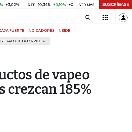
SUSCRÍBASE
2%
10,34%
+0,10%
+0,98%
$ 416,91
+$ 0,05
+0,01%
DTF
UVR
VER MÁS
CAJA FUERTE
INDICADORES
INSIDE
BELARDO DE LA ESPRIELLA
uctos de vapeo
as crezcan 185%