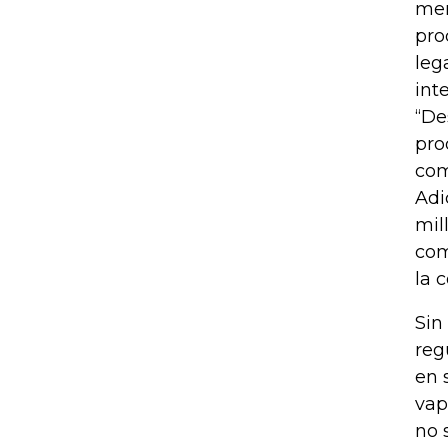
mer
pro
leg
int
“De
pro
com
Adi
mil
com
la 
Sin
reg
en 
vap
no 