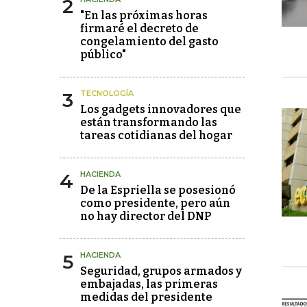
2
"En las próximas horas
firmaré el decreto de
congelamiento del gasto
público"
3
TECNOLOGÍA
Los gadgets innovadores que
están transformando las
tareas cotidianas del hogar
4
HACIENDA
De la Espriella se posesionó
como presidente, pero aún
no hay director del DNP
5
HACIENDA
Seguridad, grupos armados y
embajadas, las primeras
medidas del presidente