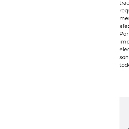
tra
req
men
afe
Por
imp
ele
son
tod