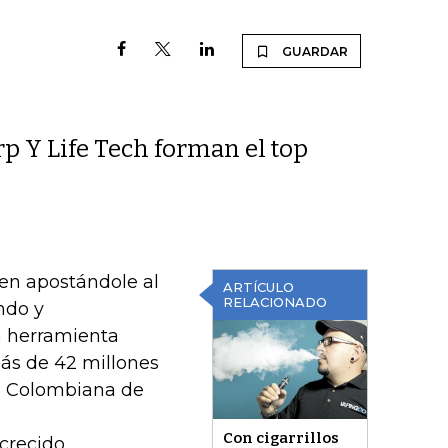
GUARDAR
 Y Life Tech forman el top
nen apostándole al
ARTÍCULO
RELACIONADO
ndo y
a herramienta
más de 42 millones
n Colombiana de
Con cigarrillos
 crecido