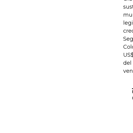
sus
mun
leg
cre
Seg
Col
US$
del
ven