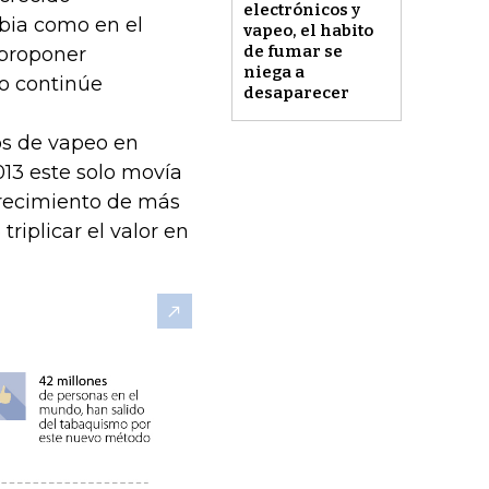
electrónicos y
bia como en el
vapeo, el habito
de fumar se
proponer
niega a
do continúe
desaparecer
os de vapeo en
13 este solo movía
crecimiento de más
riplicar el valor en