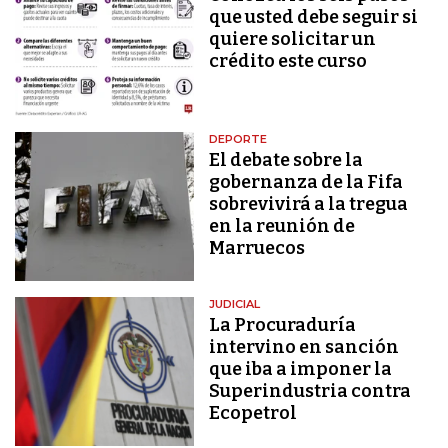
que usted debe seguir si
quiere solicitar un
crédito este curso
DEPORTE
El debate sobre la
gobernanza de la Fifa
sobrevivirá a la tregua
en la reunión de
Marruecos
JUDICIAL
La Procuraduría
intervino en sanción
que iba a imponer la
Superindustria contra
Ecopetrol