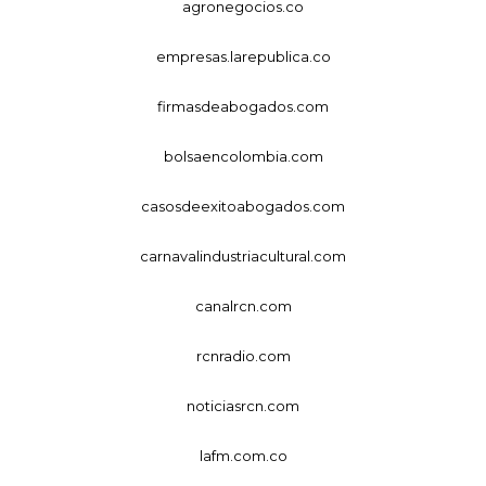
agronegocios.co
empresas.larepublica.co
firmasdeabogados.com
bolsaencolombia.com
casosdeexitoabogados.com
carnavalindustriacultural.com
canalrcn.com
rcnradio.com
noticiasrcn.com
lafm.com.co