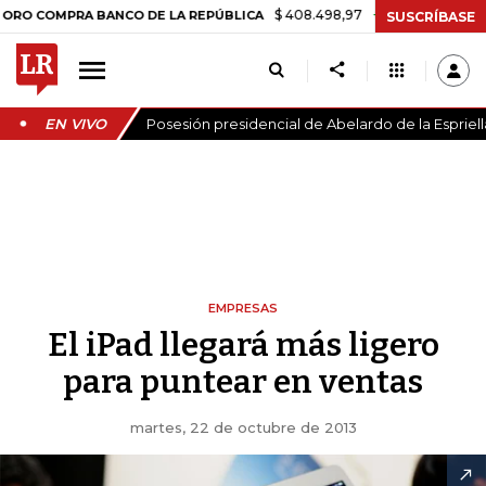
$ 408.498,97
+$ 8.753,81
+2,19%
MPRA BANCO DE LA REPÚBLICA
T
SUSCRÍBASE
EN VIVO
Posesión presidencial de Abelardo de la Espriell
EMPRESAS
El iPad llegará más ligero
para puntear en ventas
martes, 22 de octubre de 2013