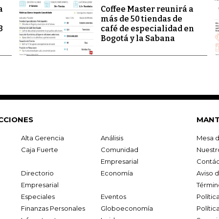
a
Coffee Master reunirá a
más de 50 tiendas de
3
café de especialidad en
Bogotá y la Sabana
CCIONES
MANT
Alta Gerencia
Análisis
Mesa d
Caja Fuerte
Comunidad
Nuestr
Empresarial
Contác
Directorio
Economía
Aviso 
Empresarial
Términ
Especiales
Eventos
Políti
Finanzas Personales
Globoeconomía
Polític