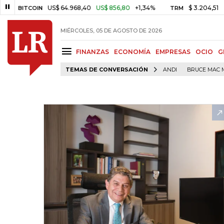
US$ 64.968,40
US$ 856,80
+1,34%
$ 3.204,51
-$ 25,9
ITCOIN
TRM
MIÉRCOLES, 05 DE AGOSTO DE 2026
FINANZAS
ECONOMÍA
EMPRESAS
OCIO
G
TEMAS DE CONVERSACIÓN
ANDI
BRUCE MAC 