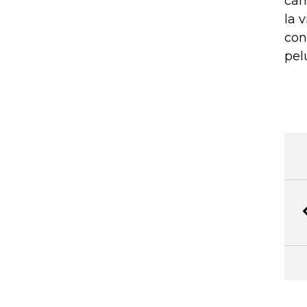
cam
la 
con
pel