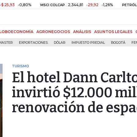
3
-0,80%
2.344,81
-29,92
-1,26%
MSCI COLCAP
PETRÓLEO WTI
LOBOECONOMÍA
AGRONEGOCIOS
ANÁLISIS
ASUNTOS LEGALES
MASTER
EXPORTACIONES
DÓLAR
IMPUESTO PREDIAL
BOGOTÁ
FE
TURISMO
El hotel Dann Carl
invirtió $12.000 mi
renovación de espa