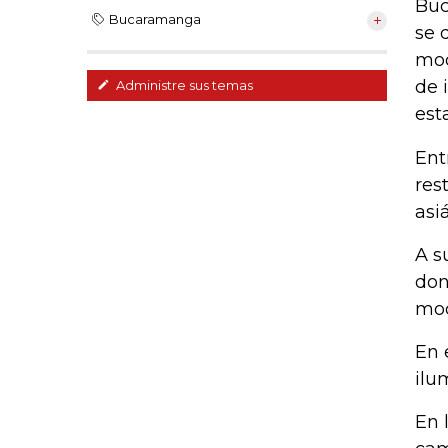
Buc
Bucaramanga
se 
mod
de 
Administre sus temas
est
Ent
res
asi
A s
don
mod
En 
ilu
En 