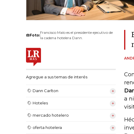
Francisco Malo es el presidente ejecutivo de
Foto:
la cadena hotelera Dann.
AND
Con
Agregue a sus temas de interés
ren
Dan
Dann Carlton
a n
Hoteles
visi
mercado hotelero
Héc
inv
oferta hotelera