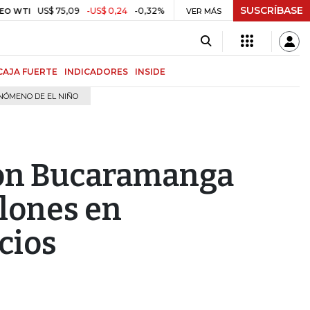
SUSCRÍBASE
US$ 75,09
-US$ 0,24
-0,32%
US$ 3,75
U
CAFÉ COLOMBIAN MILDS
VER MÁS
CAJA FUERTE
INDICADORES
INSIDE
NÓMENO DE EL NIÑO
ton Bucaramanga
llones en
cios