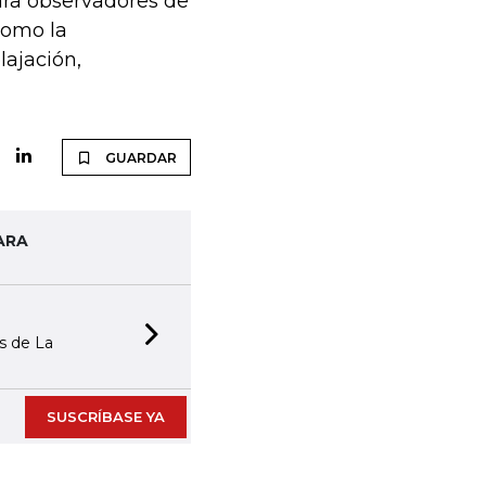
ara observadores de
como la
lajación,
GUARDAR
ARA
as de La
Next slide
SUSCRÍBASE YA