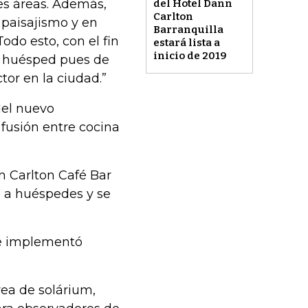
es áreas. Además,
del Hotel Dann
Carlton
 paisajismo y en
Barranquilla
odo esto, con el fin
estará lista a
inicio de 2019
l huésped pues de
or en la ciudad.”
del nuevo
 fusión entre cocina
n Carlton Café Bar
n a huéspedes y se
 se implementó
rea de solárium,