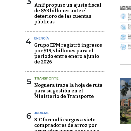
3
Anif propuso un ajuste fiscal
de $53 billones ante el
deterioro de las cuentas
públicas
4
ENERGÍA
Grupo EPM registró ingresos
por $19,5 billones para el
periodo entre enero a junio
de 2026
5
TRANSPORTE
Noguera traza la hoja de ruta
para su gestión en el
Ministerio de Transporte
6
JUDICIAL
SIC formuló cargos a siete
compradores de arroz por
presuntos pagos por debajo