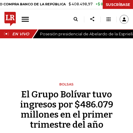
$ 408.498,97
+$ 8.753,81
+2,19%
 BANCO DE LA REPÚBLICA
TASA
SUSCRÍBASE
EN VIVO
Posesión presidencial de Abelardo de la Espriell
BOLSAS
El Grupo Bolívar tuvo
ingresos por $486.079
millones en el primer
trimestre del año