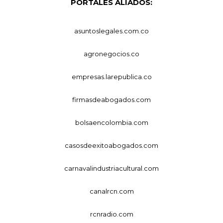
PORTALES ALIADOS:
asuntoslegales.com.co
agronegocios.co
empresas.larepublica.co
firmasdeabogados.com
bolsaencolombia.com
casosdeexitoabogados.com
carnavalindustriacultural.com
canalrcn.com
rcnradio.com