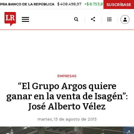
$ 408.498,97
+$ 8.753,81
+2,19%
DE LA REPÚBLICA
TASA DE USU
SUSCRÍBASE
EMPRESAS
“El Grupo Argos quiere
ganar en la venta de Isagén”:
José Alberto Vélez
martes, 13 de agosto de 2013