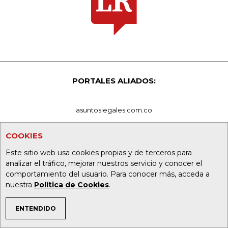
PORTALES ALIADOS:
asuntoslegales.com.co
agronegocios.co
COOKIES
Este sitio web usa cookies propias y de terceros para
empresas.larepublica.co
analizar el tráfico, mejorar nuestros servicio y conocer el
comportamiento del usuario. Para conocer más, acceda a
firmasdeabogados.com
nuestra
Política de Cookies
.
bolsaencolombia.com
ENTENDIDO
TEMAS DE INTERÉS
casosdeexitoabogados.com