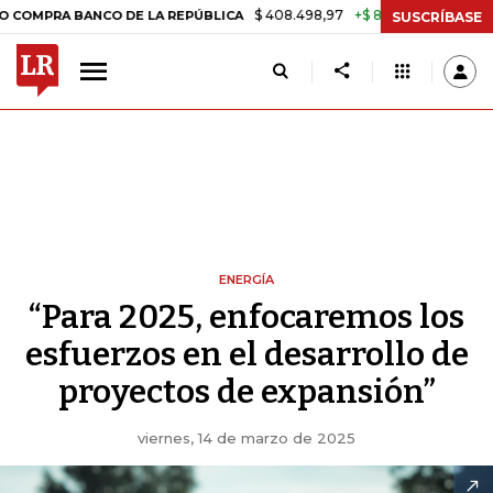
$ 408.498,97
+$ 8.753,81
+2,19%
ANCO DE LA REPÚBLICA
TASA DE
SUSCRÍBASE
ENERGÍA
“Para 2025, enfocaremos los
esfuerzos en el desarrollo de
proyectos de expansión”
viernes, 14 de marzo de 2025