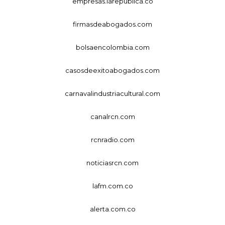
empresas.larepublica.co
firmasdeabogados.com
bolsaencolombia.com
casosdeexitoabogados.com
carnavalindustriacultural.com
canalrcn.com
rcnradio.com
noticiasrcn.com
lafm.com.co
alerta.com.co