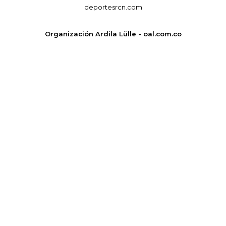
deportesrcn.com
Organización Ardila Lülle - oal.com.co