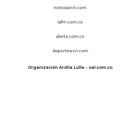
noticiasrcn.com
lafm.com.co
alerta.com.co
deportesrcn.com
Organización Ardila Lülle - oal.com.co