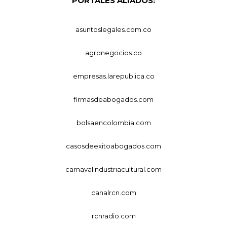
PORTALES ALIADOS:
asuntoslegales.com.co
agronegocios.co
empresas.larepublica.co
firmasdeabogados.com
bolsaencolombia.com
casosdeexitoabogados.com
carnavalindustriacultural.com
canalrcn.com
rcnradio.com