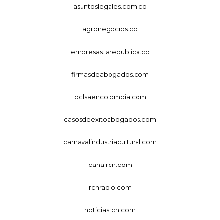
asuntoslegales.com.co
agronegocios.co
empresas.larepublica.co
firmasdeabogados.com
bolsaencolombia.com
casosdeexitoabogados.com
carnavalindustriacultural.com
canalrcn.com
rcnradio.com
noticiasrcn.com