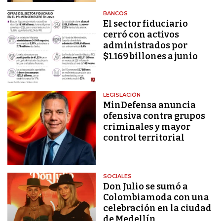
BANCOS
El sector fiduciario
cerró con activos
administrados por
$1.169 billones a junio
LEGISLACIÓN
MinDefensa anuncia
ofensiva contra grupos
criminales y mayor
control territorial
SOCIALES
Don Julio se sumó a
Colombiamoda con una
celebración en la ciudad
de Medellín