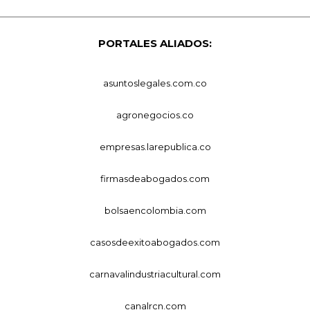
PORTALES ALIADOS:
asuntoslegales.com.co
agronegocios.co
empresas.larepublica.co
firmasdeabogados.com
bolsaencolombia.com
casosdeexitoabogados.com
carnavalindustriacultural.com
canalrcn.com