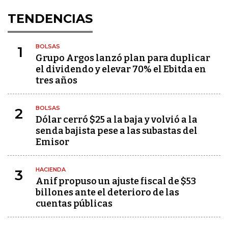
TENDENCIAS
BOLSAS
1
Grupo Argos lanzó plan para duplicar
el dividendo y elevar 70% el Ebitda en
tres años
BOLSAS
2
Dólar cerró $25 a la baja y volvió a la
senda bajista pese a las subastas del
Emisor
HACIENDA
3
Anif propuso un ajuste fiscal de $53
billones ante el deterioro de las
cuentas públicas