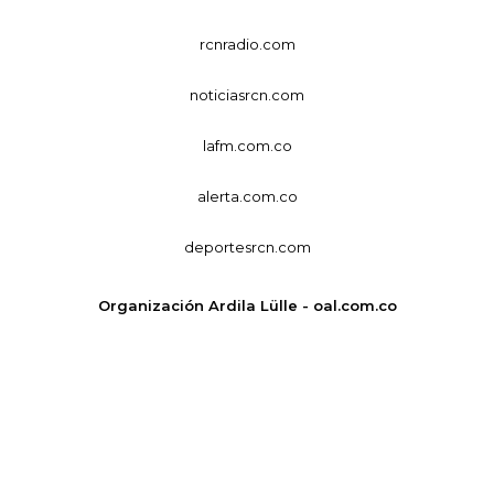
rcnradio.com
noticiasrcn.com
lafm.com.co
alerta.com.co
deportesrcn.com
Organización Ardila Lülle - oal.com.co