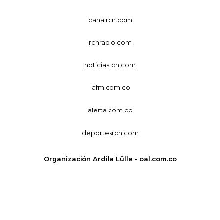
canalrcn.com
rcnradio.com
noticiasrcn.com
lafm.com.co
alerta.com.co
deportesrcn.com
Organización Ardila Lülle - oal.com.co