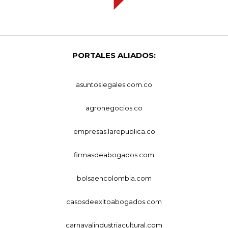
PORTALES ALIADOS:
asuntoslegales.com.co
agronegocios.co
empresas.larepublica.co
firmasdeabogados.com
bolsaencolombia.com
casosdeexitoabogados.com
carnavalindustriacultural.com