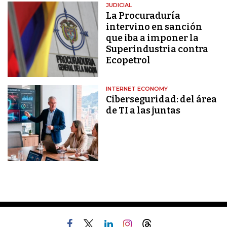
JUDICIAL
La Procuraduría
intervino en sanción
que iba a imponer la
Superindustria contra
Ecopetrol
INTERNET ECONOMY
Ciberseguridad: del área
de TI a las juntas