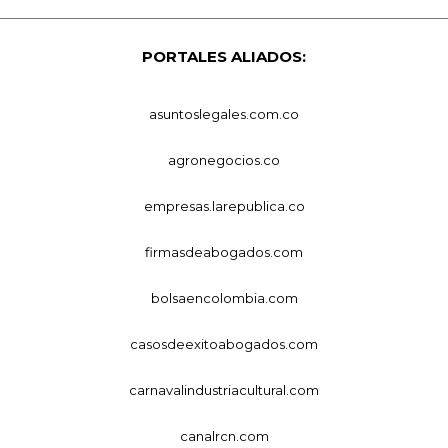
PORTALES ALIADOS:
asuntoslegales.com.co
agronegocios.co
empresas.larepublica.co
firmasdeabogados.com
bolsaencolombia.com
casosdeexitoabogados.com
carnavalindustriacultural.com
canalrcn.com