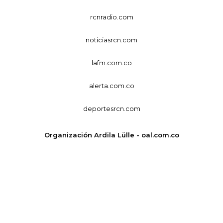
rcnradio.com
noticiasrcn.com
lafm.com.co
alerta.com.co
deportesrcn.com
Organización Ardila Lülle - oal.com.co