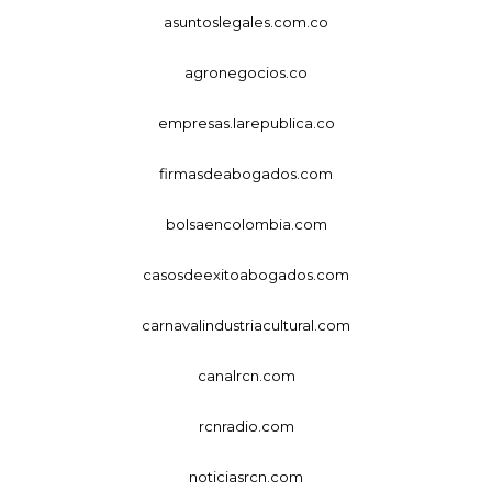
asuntoslegales.com.co
agronegocios.co
empresas.larepublica.co
firmasdeabogados.com
bolsaencolombia.com
casosdeexitoabogados.com
carnavalindustriacultural.com
canalrcn.com
rcnradio.com
noticiasrcn.com