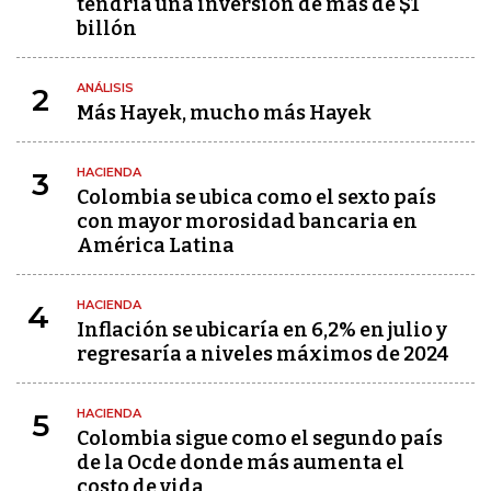
tendría una inversión de más de $1
billón
ANÁLISIS
2
Más Hayek, mucho más Hayek
HACIENDA
3
Colombia se ubica como el sexto país
con mayor morosidad bancaria en
América Latina
HACIENDA
4
Inflación se ubicaría en 6,2% en julio y
regresaría a niveles máximos de 2024
HACIENDA
5
Colombia sigue como el segundo país
de la Ocde donde más aumenta el
costo de vida