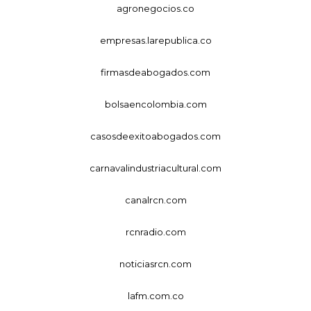
agronegocios.co
empresas.larepublica.co
firmasdeabogados.com
bolsaencolombia.com
casosdeexitoabogados.com
carnavalindustriacultural.com
canalrcn.com
rcnradio.com
noticiasrcn.com
lafm.com.co