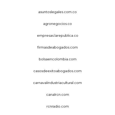
asuntoslegales.com.co
agronegocios.co
empresas.larepublica.co
firmasdeabogados.com
bolsaencolombia.com
casosdeexitoabogados.com
carnavalindustriacultural.com
canalrcn.com
rcnradio.com