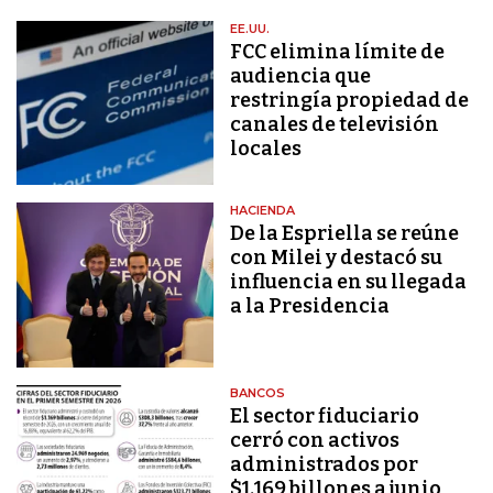
EE.UU.
FCC elimina límite de
audiencia que
restringía propiedad de
canales de televisión
locales
HACIENDA
De la Espriella se reúne
con Milei y destacó su
influencia en su llegada
a la Presidencia
BANCOS
El sector fiduciario
cerró con activos
administrados por
$1.169 billones a junio