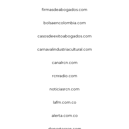
firmasdeabogados.com
bolsaencolombia.com
casosdeexitoabogados.com
carnavalindustriacultural.com
canalrcn.com
rcnradio.com
noticiasrcn.com
lafm.com.co
alerta.com.co
deportesrcn.com