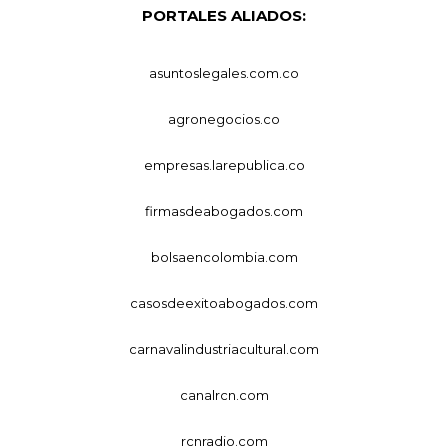
PORTALES ALIADOS:
asuntoslegales.com.co
agronegocios.co
empresas.larepublica.co
firmasdeabogados.com
bolsaencolombia.com
casosdeexitoabogados.com
carnavalindustriacultural.com
canalrcn.com
rcnradio.com